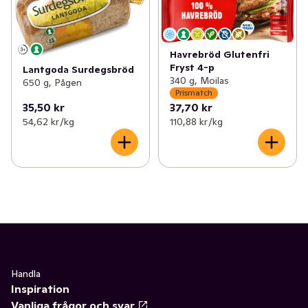
Havrebröd Glutenfri
Fryst 4-p
Lantgoda Surdegsbröd
340 g, Moilas
650 g, Pågen
Prismatch
35,50 kr
37,70 kr
54,62 kr /kg
110,88 kr /kg
Handla
Inspiration
Vanliga frågor och svar