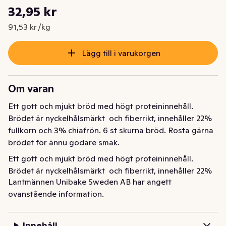
Styckpris: 91,53 kr /kg
32,95 kr
Nuvarande pris är: 32,95 kr
91,53 kr /kg
Lägg till i varukorgen
Om varan
Ett gott och mjukt bröd med högt proteininnehåll. 
Brödet är nyckelhålsmärkt  och fiberrikt, innehåller 22% 
fullkorn och 3% chiafrön. 6 st skurna bröd. Rosta gärna 
brödet för ännu godare smak.
Ett gott och mjukt bröd med högt proteininnehåll. 
Brödet är nyckelhålsmärkt  och fiberrikt, innehåller 22% 
Lantmännen Unibake Sweden AB har angett
fullkorn och 3% chiafrön. 6 st skurna bröd. Rosta gärna 
ovanstående information.
brödet för ännu godare smak.
Innehåll