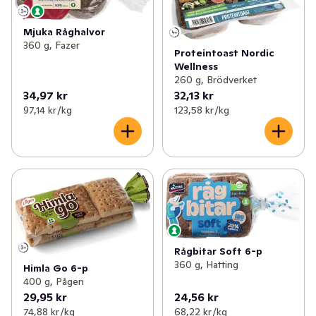
Mjuka Råghalvor
360 g, Fazer
Proteintoast Nordic
Wellness
260 g, Brödverket
34,97 kr
32,13 kr
97,14 kr /kg
123,58 kr /kg
Rågbitar Soft 6-p
360 g, Hatting
Himla Go 6-p
400 g, Pågen
29,95 kr
24,56 kr
74,88 kr /kg
68,22 kr /kg