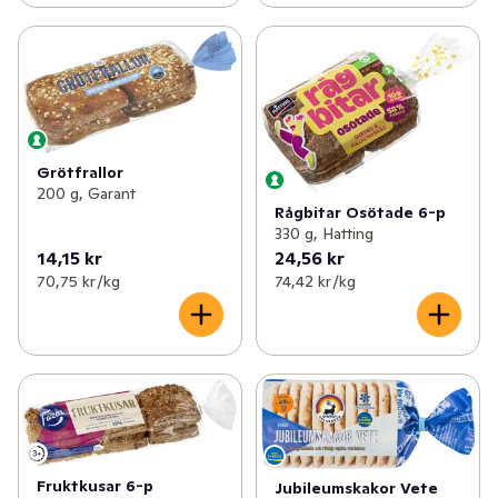
Grötfrallor
200 g, Garant
Rågbitar Osötade 6-p
330 g, Hatting
14,15 kr
24,56 kr
70,75 kr /kg
74,42 kr /kg
Fruktkusar 6-p
Jubileumskakor Vete