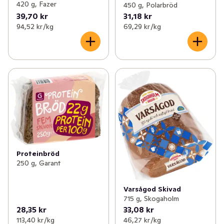
420 g, Fazer
450 g, Polarbröd
39,70 kr
31,18 kr
94,52 kr /kg
69,29 kr /kg
Proteinbröd
250 g, Garant
Varsågod Skivad
715 g, Skogaholm
28,35 kr
33,08 kr
113,40 kr /kg
46,27 kr /kg