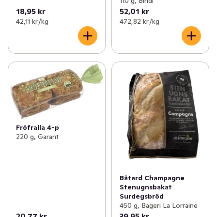
110 g, Bindi
18,95 kr
52,01 kr
42,11 kr /kg
472,82 kr /kg
Fröfralla 4-p
220 g, Garant
Bâtard Champagne
Stenugnsbakat
Surdegsbröd
450 g, Bageri La Lorraine
20,77 kr
39,95 kr