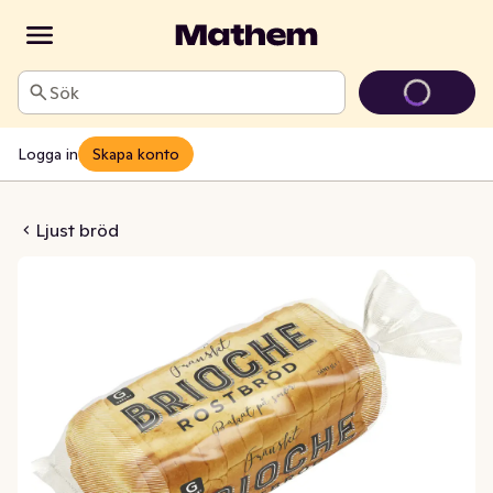
Sök
Logga in
Skapa konto
oche Skivad
Ljust bröd