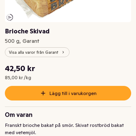
Brioche Skivad
500 g, Garant
Visa alla varor från Garant
Styckpris: 85,00 kr /kg
42,50 kr
Nuvarande pris är: 42,50 kr
85,00 kr /kg
Lägg till i varukorgen
Om varan
Franskt brioche bakat på smör. Skivat rostbröd bakat 
med vetemjöl.