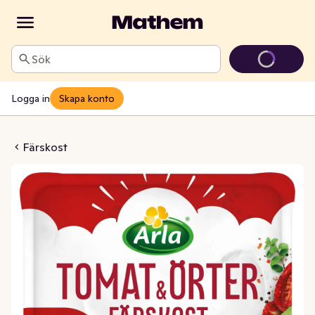
Sök
Logga in
Skapa konto
omat & Örter 15%
Färskost