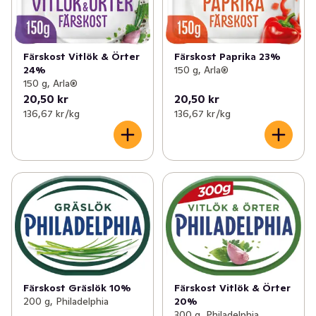
kryddor för smakens skull.
Färskost Vitlök & Örter
Färskost Paprika 23%
24%
150 g, Arla®
150 g, Arla®
20,50 kr
20,50 kr
136,67 kr /kg
136,67 kr /kg
Färskost Gräslök 10%
Färskost Vitlök & Örter
200 g, Philadelphia
20%
300 g, Philadelphia