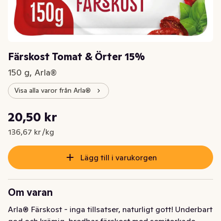
Färskost Tomat & Örter 15%
150 g, Arla®
Visa alla varor från Arla®
Styckpris: 136,67 kr /kg
20,50 kr
Nuvarande pris är: 20,50 kr
136,67 kr /kg
Lägg till i varukorgen
Om varan
Arla® Färskost - inga tillsatser, naturligt gott! Underbart 
god och krämig, bredbar färskost med semitorkade 