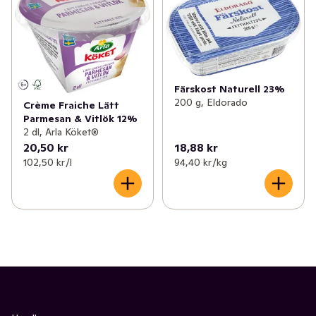
Färskost Naturell 23%
200 g, Eldorado
Crème Fraiche Lätt
Parmesan & Vitlök 12%
2 dl, Arla Köket®
20,50 kr
18,88 kr
102,50 kr /l
94,40 kr /kg