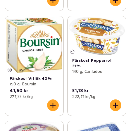
Färskost Pepparrot
31%
140 g, Cantadou
Färskost Vitlök 40%
150 g, Boursin
41,60 kr
31,18 kr
277,33 kr /kg
222,71 kr /kg