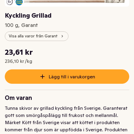
Kyckling Grillad
100 g, Garant
Visa alla varor från Garant
Styckpris: 236,10 kr /kg
23,61 kr
Nuvarande pris är: 23,61 kr
236,10 kr /kg
Lägg till i varukorgen
Om varan
Tunna skivor av grillad kyckling från Sverige. Garanterat 
gott som smörgåspålägg till frukost och mellanmål. 
Märket Kött från Sverige visar att köttet i produkten 
kommer från djur som är uppfödda i Sverige. Produkten 