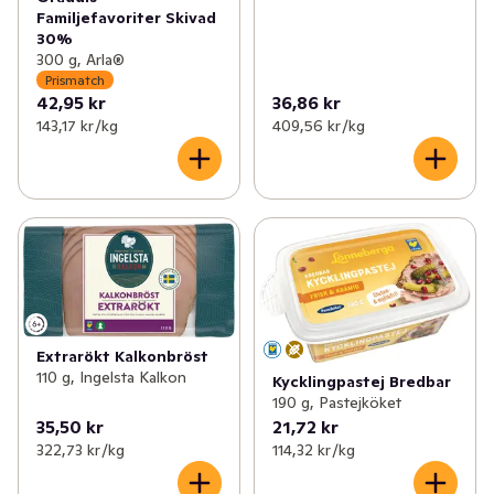
Familjefavoriter Skivad
30%
300 g, Arla®
Prismatch
42,95 kr
36,86 kr
143,17 kr /kg
409,56 kr /kg
Extrarökt Kalkonbröst
110 g, Ingelsta Kalkon
Kycklingpastej Bredbar
190 g, Pastejköket
35,50 kr
21,72 kr
322,73 kr /kg
114,32 kr /kg