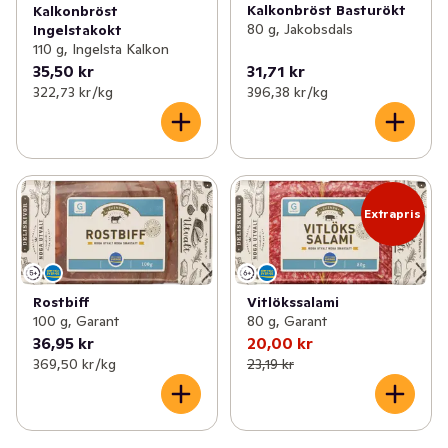
Kalkonbröst Basturökt
Kalkonbröst
80 g, Jakobsdals
Ingelstakokt
110 g, Ingelsta Kalkon
35,50 kr
31,71 kr
322,73 kr /kg
396,38 kr /kg
Extrapris
Rostbiff
Vitlökssalami
100 g, Garant
80 g, Garant
36,95 kr
20,00 kr
369,50 kr /kg
23,19 kr