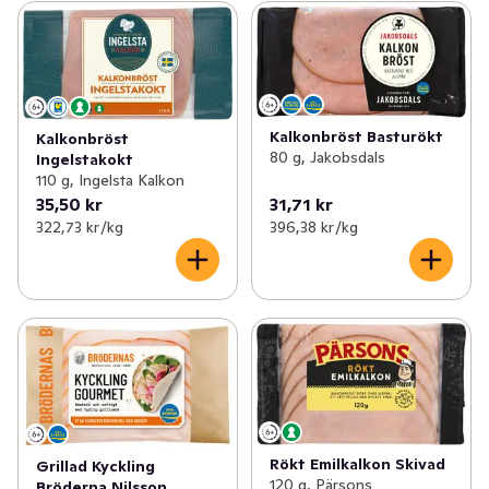
Kalkonbröst Basturökt
Kalkonbröst
80 g, Jakobsdals
Ingelstakokt
110 g, Ingelsta Kalkon
35,50 kr
31,71 kr
322,73 kr /kg
396,38 kr /kg
Rökt Emilkalkon Skivad
Grillad Kyckling
120 g, Pärsons
Bröderna Nilsson