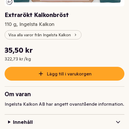
Extrarökt Kalkonbröst
110 g, Ingelsta Kalkon
Visa alla varor från Ingelsta Kalkon
Styckpris: 322,73 kr /kg
35,50 kr
Nuvarande pris är: 35,50 kr
322,73 kr /kg
Lägg till i varukorgen
Om varan
Ingelsta Kalkon AB har angett ovanstående information.
Innehåll