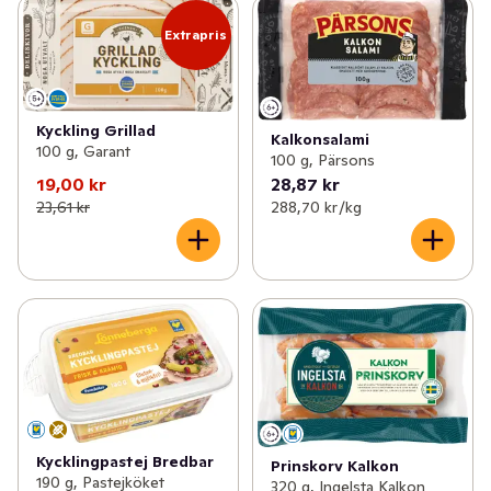
Extrapris
Kyckling Grillad
Kalkonsalami
100 g, Garant
100 g, Pärsons
19,00 kr
28,87 kr
23,61 kr
288,70 kr /kg
Kycklingpastej Bredbar
Prinskorv Kalkon
190 g, Pastejköket
320 g, Ingelsta Kalkon