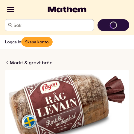
Sök
Logga in
Skapa konto
vain Råg
Mörkt & grovt bröd