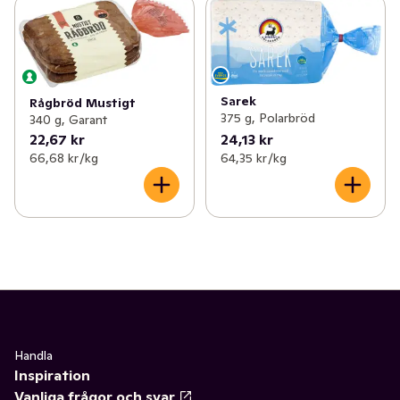
Sarek
Rågbröd Mustigt
375 g, Polarbröd
340 g, Garant
22,67 kr
24,13 kr
66,68 kr /kg
64,35 kr /kg
Handla
Inspiration
Vanliga frågor och svar