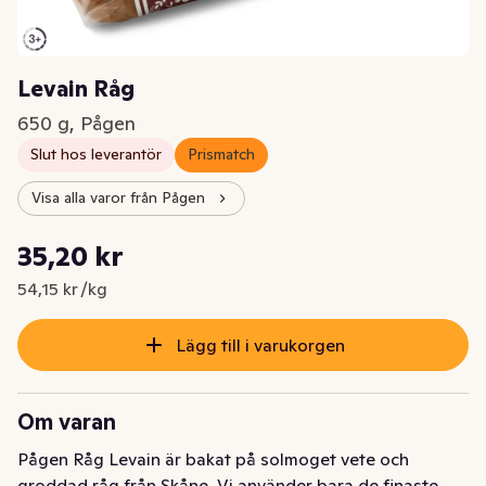
Levain Råg
650 g, Pågen
Slut hos leverantör
Prismatch
Visa alla varor från Pågen
Styckpris: 54,15 kr /kg
35,20 kr
Nuvarande pris är: 35,20 kr
54,15 kr /kg
Lägg till i varukorgen
Om varan
Pågen Råg Levain är bakat på solmoget vete och 
groddad råg från Skåne. Vi använder bara de finaste 