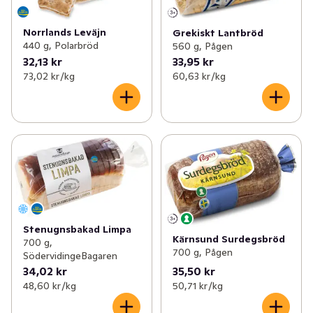
Norrlands Leväjn
Grekiskt Lantbröd
440 g, Polarbröd
560 g, Pågen
32,13 kr
33,95 kr
73,02 kr /kg
60,63 kr /kg
Stenugnsbakad Limpa
Kärnsund Surdegsbröd
700 g,
700 g, Pågen
SödervidingeBagaren
34,02 kr
35,50 kr
48,60 kr /kg
50,71 kr /kg