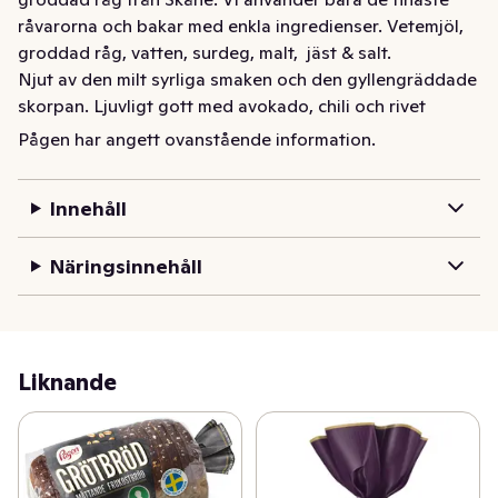
råvarorna och bakar med enkla ingredienser. Vetemjöl, 
groddad råg, vatten, surdeg, malt,  jäst & salt. 

Njut av den milt syrliga smaken och den gyllengräddade 
skorpan. Ljuvligt gott med avokado, chili och rivet 
citronskal, eller chevré, honung och rostade pinjenötter. 
Pågen har angett ovanstående information.
Eller bara med lite smör på.
Smakrikt rustikt surdegsbröd med malt och groddade 
Innehåll
rågkärnor. Bakat med mjöl från vår egen kvarn och få 
ingredienser – inga konstigheter.   Njut av den 
Näringsinnehåll
gyllengräddade skorpan och den milt syrliga smaken!
Liknande