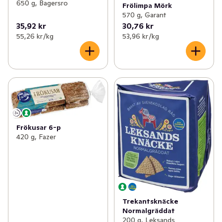
650 g, Bagersro
Frölimpa Mörk
570 g, Garant
35,92 kr
30,76 kr
55,26 kr /kg
53,96 kr /kg
Frökusar 6-p
420 g, Fazer
Trekantsknäcke
Normalgräddat
200 g, Leksands