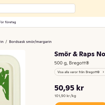
För företag
in
/
Bordsask smör/margarin
Smör & Raps No
500 g, Bregott®
Visa alla varor från Bregott®
Styckpris: 101,90 kr /kg
50,95 kr
Nuvarande pris är: 50,95 kr
101,90 kr /kg