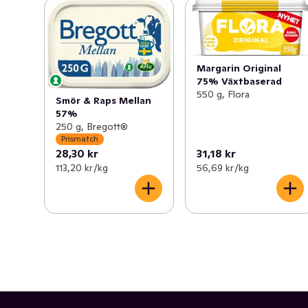
Margarin Original
75% Växtbaserad
550 g, Flora
Smör & Raps Mellan
57%
250 g, Bregott®
Prismatch
28,30 kr
31,18 kr
113,20 kr /kg
56,69 kr /kg