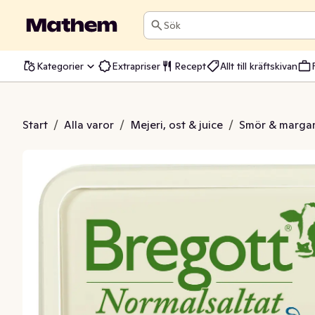
Sök
Kategorier
Extrapriser
Recept
Allt till kräftskivan
s Normalsaltat 75%
Start
/
Alla varor
/
Mejeri, ost & juice
/
Smör & margar