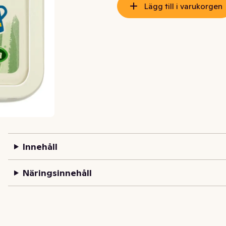
Lägg till i varukorgen
Innehåll
Näringsinnehåll