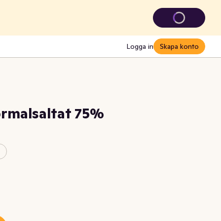
Logga in
Skapa konto
rmalsaltat 75%