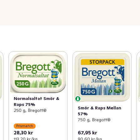
Normalsaltat Smör &
Raps 75%
Smör & Raps Mellan
250 g, Bregott®
57%
750 g, Bregott®
Prismatch
28,30 kr
67,95 kr
113,20 kr /kg
90,60 kr /kg