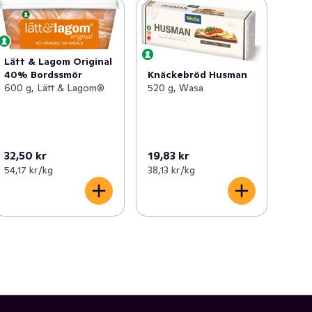
Lätt & Lagom Original
40% Bordssmör
Knäckebröd Husman
600 g, Lätt & Lagom®
520 g, Wasa
32,50 kr
19,83 kr
54,17 kr /kg
38,13 kr /kg