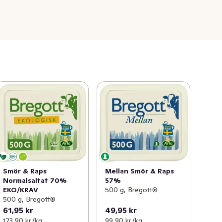
Smör & Raps
Mellan Smör & Raps
Normalsaltat 70%
57%
EKO/KRAV
500 g, Bregott®
500 g, Bregott®
61,95 kr
49,95 kr
123,90 kr /kg
99,90 kr /kg