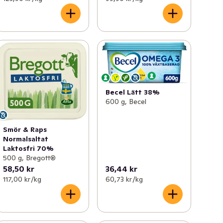
Becel Lätt 38%
600 g, Becel
Smör & Raps
Normalsaltat
Laktosfri 70%
500 g, Bregott®
58,50 kr
36,44 kr
117,00 kr /kg
60,73 kr /kg