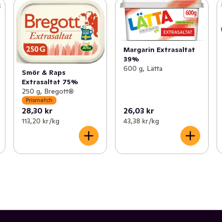
Margarin Extrasaltat
39%
600 g, Lätta
Smör & Raps
Extrasaltat 75%
250 g, Bregott®
Prismatch
28,30 kr
26,03 kr
113,20 kr /kg
43,38 kr /kg