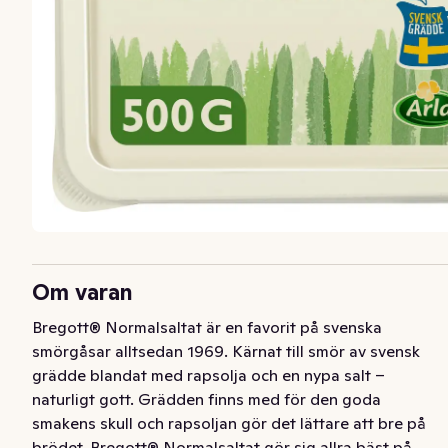
Om varan
Bregott® Normalsaltat är en favorit på svenska 
smörgåsar alltsedan 1969. Kärnat till smör av svensk 
grädde blandat med rapsolja och en nypa salt – 
naturligt gott. Grädden finns med för den goda 
smakens skull och rapsoljan gör det lättare att bre på 
brödet. Bregott® Normalsaltat gör sig allra bäst på 