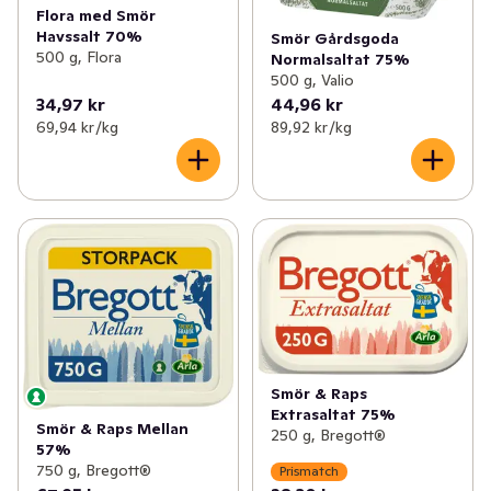
Flora med Smör
Havssalt 70%
Smör Gårdsgoda
500 g, Flora
Normalsaltat 75%
500 g, Valio
34,97 kr
44,96 kr
69,94 kr /kg
89,92 kr /kg
Smör & Raps
Extrasaltat 75%
Smör & Raps Mellan
250 g, Bregott®
57%
750 g, Bregott®
Prismatch