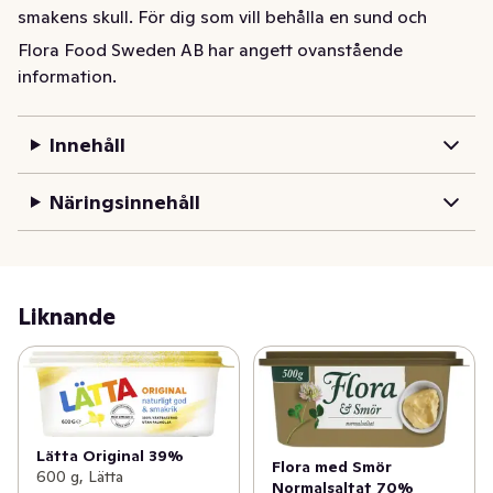
smakens skull. För dig som vill behålla en sund och 
hälsosam livsstil, men fortsätta njuta av en naturlig god 
Flora Food Sweden AB har angett ovanstående
smak på mackan.
information.
Innehåll
Näringsinnehåll
Liknande
Lätta Original 39%
Flora med Smör
600 g, Lätta
Normalsaltat 70%