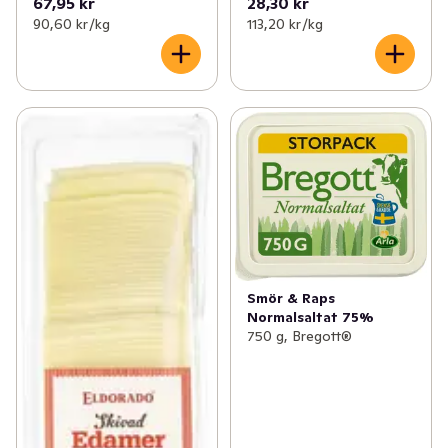
67,95 kr
28,30 kr
90,60 kr /kg
113,20 kr /kg
Smör & Raps
Normalsaltat 75%
750 g, Bregott®