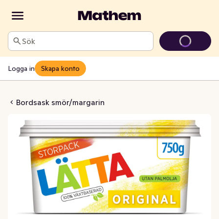
Sök
Logga in
Skapa konto
 Original 39%
Bordsask smör/margarin