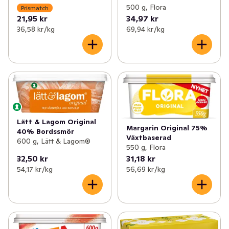
500 g, Flora
Prismatch
21,95 kr
34,97 kr
36,58 kr /kg
69,94 kr /kg
Lätt & Lagom Original
Margarin Original 75%
40% Bordssmör
Växtbaserad
600 g, Lätt & Lagom®
550 g, Flora
32,50 kr
31,18 kr
54,17 kr /kg
56,69 kr /kg