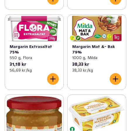
Margarin Extrasaltat
Margarin Mat &- Bak
75%
79%
550 g, Flora
1000 g, Milda
31,18 kr
38,33 kr
56,69 kr /kg
38,33 kr /kg