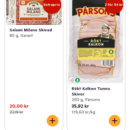
Extrapris
2 för 54 kr
Salami Milano Skivad
80 g, Garant
Rökt Kalkon Tunna
Skivor
200 g, Pärsons
20,00 kr
35,92 kr
23,19 kr
179,60 kr /kg