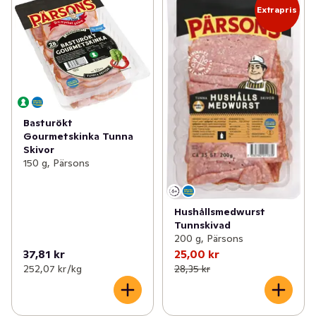
Extrapris
Basturökt
Gourmetskinka Tunna
Skivor
150 g, Pärsons
Hushållsmedwurst
Tunnskivad
200 g, Pärsons
37,81 kr
25,00 kr
252,07 kr /kg
28,35 kr