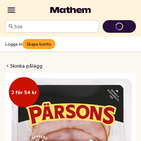
Sök
Logga in
Skapa konto
skinka Tunna Skivor
Skinka pålägg
2 för 54 kr