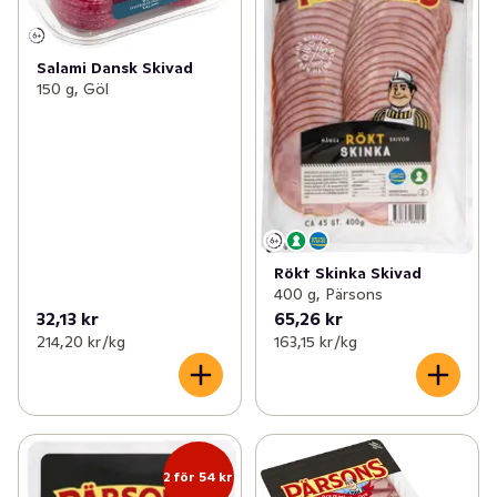
Salami Dansk Skivad
150 g, Göl
Rökt Skinka Skivad
400 g, Pärsons
32,13 kr
65,26 kr
214,20 kr /kg
163,15 kr /kg
2 för 54 kr