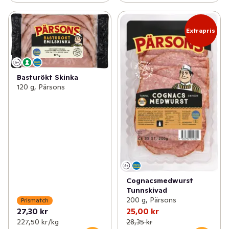
Extrapris
Basturökt Skinka
120 g, Pärsons
Cognacsmedwurst
Tunnskivad
200 g, Pärsons
Prismatch
27,30 kr
25,00 kr
227,50 kr /kg
28,35 kr