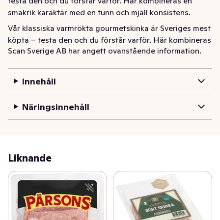
testa den och du förstår varför. Här kombineras en 
smakrik karaktär med en tunn och mjäll konsistens.
Vår klassiska varmrökta gourmetskinka är Sveriges mest 
köpta – testa den och du förstår varför. Här kombineras 
Scan Sverige AB har angett ovanstående information.
en smakrik karaktär med en tunn och mjäll konsistens.
Innehåll
Näringsinnehåll
Liknande