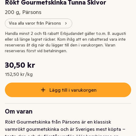
Rökt Gourmetskinka Tunna Skivor
200 g, Pärsons
Visa alla varor från Pärsons
Handla minst 2 och få rabatt Erbjudandet gäller t.o.m. 8. augusti
eller så länge lagret räcker. Kom ihåg att en rabatterad vara inte
reserveras åt dig när du lägger till den i varukorgen. Varan
reserveras först vid betalningen.
Styckpris: 152,50 kr /kg
30,50 kr
Nuvarande pris är: 30,50 kr
152,50 kr /kg
Lägg till i varukorgen
Om varan
Rökt Gourmetskinka från Pärsons är en klassisk 
varmrökt gourmetskinka och är Sveriges mest köpta – 