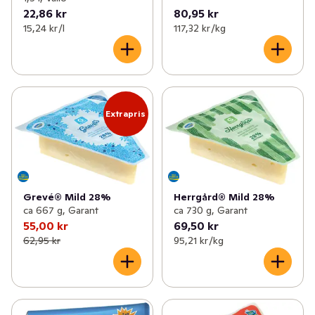
22,86 kr
80,95 kr
15,24 kr /l
117,32 kr /kg
Extrapris
Grevé® Mild 28%
Herrgård® Mild 28%
ca 667 g, Garant
ca 730 g, Garant
55,00 kr
69,50 kr
62,95 kr
95,21 kr /kg