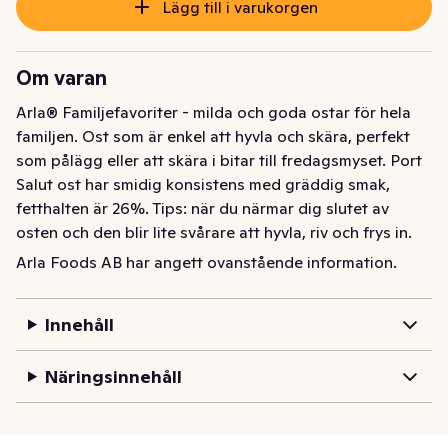
Lägg till i varukorgen
Om varan
Arla® Familjefavoriter - milda och goda ostar för hela 
familjen. Ost som är enkel att hyvla och skära, perfekt 
som pålägg eller att skära i bitar till fredagsmyset. Port 
Salut ost har smidig konsistens med gräddig smak, 
fetthalten är 26%. Tips: när du närmar dig slutet av 
osten och den blir lite svårare att hyvla, riv och frys in. 
Supersmidigt att plocka fram när det är dags för 
Arla Foods AB har angett ovanstående information.
tacopaj! Vår Port Salut är tillverkad i Vium, Danmark, av 
mjölk från danska Arlagårdar.
Innehåll
Arla® Familjefavoriter - milda och goda ostar för hela 
familjen. Ost som är enkel att hyvla och skära, perfekt 
Näringsinnehåll
som pålägg eller att skära i bitar till fredagsmyset. Port 
Salut ost har smidig konsistens med gräddig smak, 
fetthalten är 26%. Tips: när du närmar dig slutet av 