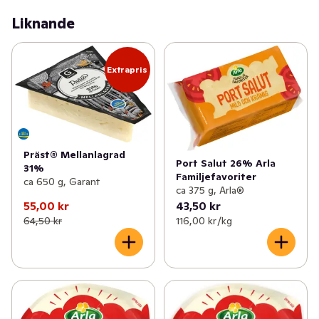
osten och den blir lite svårare att hyvla, riv och frys in. 
Liknande
Supersmidigt att plocka fram när det är dags för 
tacopaj! Vår Port Salut är tillverkad i Vium, Danmark, av 
mjölk från danska Arlagårdar.
Extrapris
Präst® Mellanlagrad
Port Salut 26% Arla
31%
Familjefavoriter
ca 650 g, Garant
ca 375 g, Arla®
55,00 kr
43,50 kr
64,50 kr
116,00 kr /kg