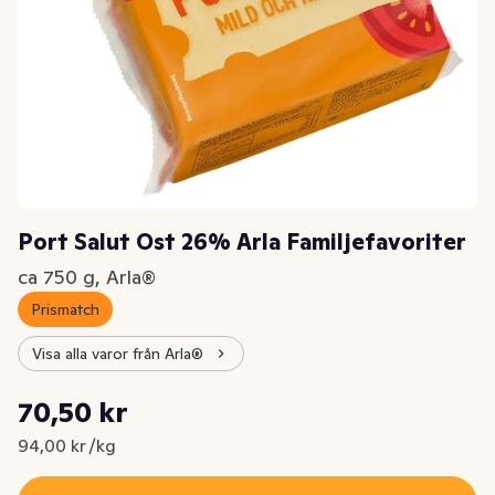
Port Salut Ost 26% Arla Familjefavoriter
ca 750 g, Arla®
Prismatch
Visa alla varor från Arla®
Styckpris: 94,00 kr /kg
70,50 kr
Nuvarande pris är: 70,50 kr
94,00 kr /kg