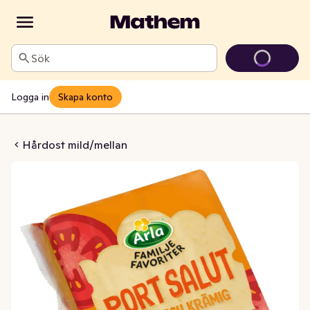
Sök
Logga in
Skapa konto
6% Arla Familjefavoriter
Hårdost mild/mellan