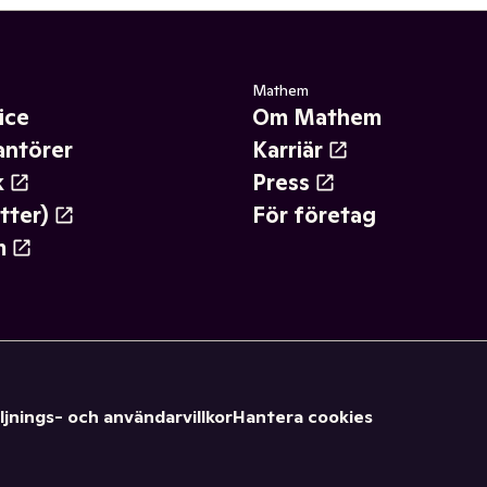
Mathem
ice
Om Mathem
antörer
Karriär
k
Press
tter)
För företag
m
ljnings- och användarvillkor
Hantera cookies