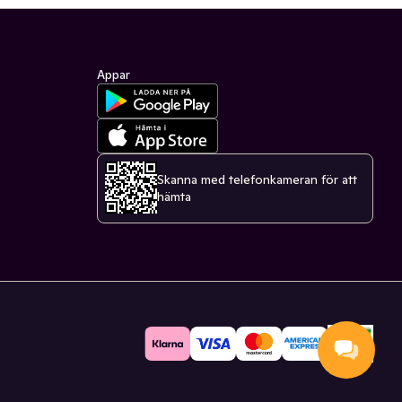
Appar
Skanna med telefonkameran för att
hämta