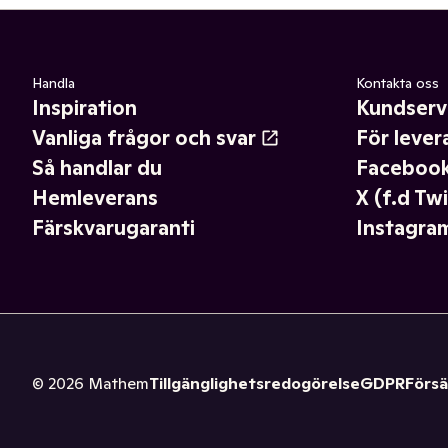
Handla
Kontakta oss
Inspiration
Kundserv
Vanliga frågor och svar
För lever
Så handlar du
Faceboo
Hemleverans
X (f.d Twi
Färskvarugaranti
Instagra
©
2026
Mathem
Tillgänglighetsredogörelse
GDPR
Försä