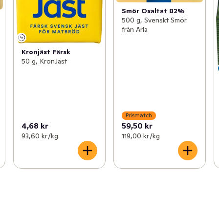
Smör Osaltat 82%
500 g, Svenskt Smör
från Arla
Kronjäst Färsk
50 g, KronJäst
Prismatch
4,68 kr
59,50 kr
93,60 kr /kg
119,00 kr /kg