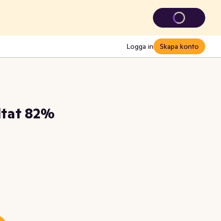
Logga in
Skapa konto
ltat 82%