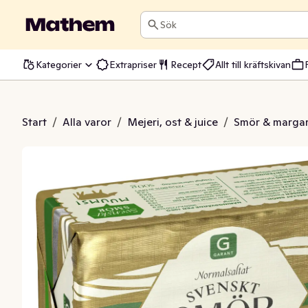
Sök
Kategorier
Extrapriser
Recept
Allt till kräftskivan
ormalsaltat 82%
Start
/
Alla varor
/
Mejeri, ost & juice
/
Smör & margar