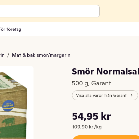
För företag
in
/
Mat & bak smör/margarin
Smör Normalsa
500 g, Garant
Visa alla varor från Garant
Styckpris: 109,90 kr /kg
54,95 kr
Nuvarande pris är: 54,95 kr
109,90 kr /kg