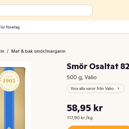
För företag
in
/
Mat & bak smör/margarin
Smör Osaltat 
500 g, Valio
Visa alla varor från Valio
Styckpris: 117,90 kr /kg
58,95 kr
Nuvarande pris är: 58,95 kr
117,90 kr /kg