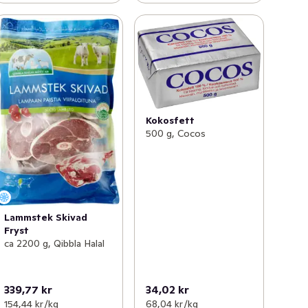
Kokosfett
500 g, Cocos
Lammstek Skivad
Fryst
ca 2200 g, Qibbla Halal
339,77 kr
34,02 kr
154,44 kr /kg
68,04 kr /kg