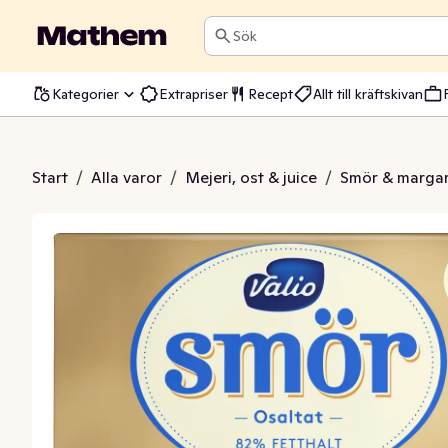
Sök
Kategorier
Extrapriser
Recept
Allt till kräftskivan
 Osaltat 82%
Start
/
Alla varor
/
Mejeri, ost & juice
/
Smör & margar