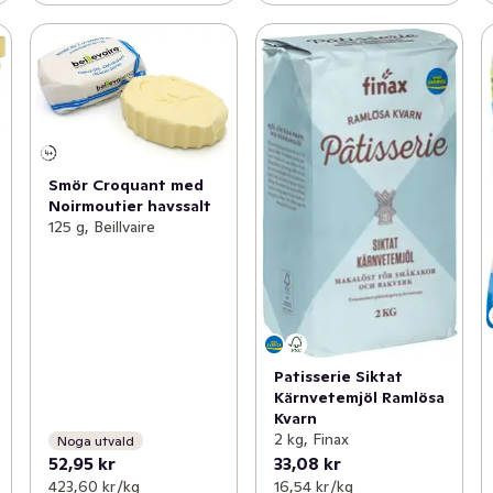
Smör Croquant med
Noirmoutier havssalt
125 g, Beillvaire
Patisserie Siktat
Kärnvetemjöl Ramlösa
Kvarn
2 kg, Finax
Noga utvald
52,95 kr
33,08 kr
423,60 kr /kg
16,54 kr /kg