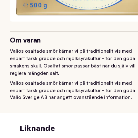
Om varan
Valios osaltade smör kärnar vi på traditionellt vis med 
enbart färsk grädde och mjölksyrakultur - för den goda 
smakens skull. Osaltat smör passar bäst när du själv vill 
reglera mängden salt.
Valios osaltade smör kärnar vi på traditionellt vis med 
enbart färsk grädde och mjölksyrakultur - för den goda 
Valio Sverige AB har angett ovanstående information.
smakens skull. Osaltat smör passar bäst när du själv vill 
reglera mängden salt.
Liknande