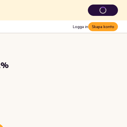
Logga in
Skapa konto
82%