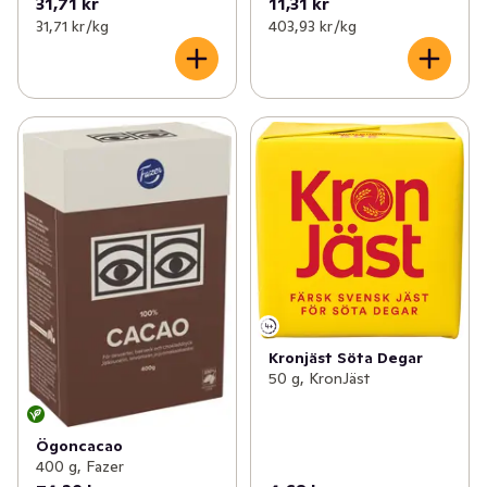
31,71 kr
11,31 kr
31,71 kr /kg
403,93 kr /kg
Kronjäst Söta Degar
50 g, KronJäst
Ögoncacao
400 g, Fazer