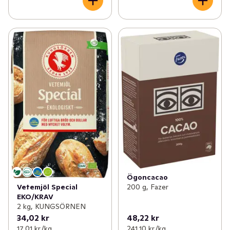
Ögoncacao
Vetemjöl Special
200 g, Fazer
EKO/KRAV
2 kg, KUNGSÖRNEN
34,02 kr
48,22 kr
17,01 kr /kg
241,10 kr /kg