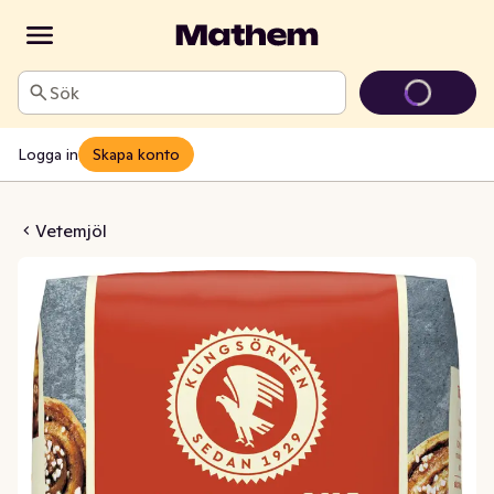
Sök
Logga in
Skapa konto
av Fint Kärnvete
Vetemjöl