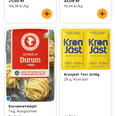
21,50 kr
33,08 kr
134,38 kr /kg
16,54 kr /kg
Kronjäst Torr 2x14g
28 g, KronJäst
Durumvetemjöl
1 kg, Kungsörnen