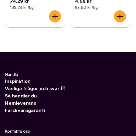
74,29 kr
4,68 kr
185,73 kr /kg
93,60 kr /kg
Handla
Inspiration
Vanliga frågor och svar
Så handlar du
Hemleverans
Färskvarugaranti
Kontakta oss