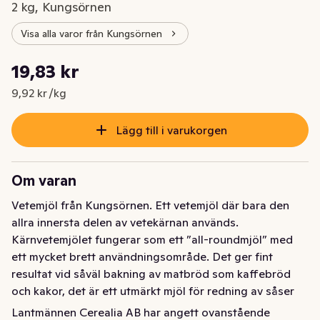
2 kg, Kungsörnen
Visa alla varor från Kungsörnen
Styckpris: 9,92 kr /kg
19,83 kr
Nuvarande pris är: 19,83 kr
9,92 kr /kg
Lägg till i varukorgen
Om varan
Vetemjöl från Kungsörnen. Ett vetemjöl där bara den 
allra innersta delen av vetekärnan används. 
Kärnvetemjölet fungerar som ett ”all-roundmjöl” med 
ett mycket brett användningsområde. Det ger fint 
resultat vid såväl bakning av matbröd som kaffebröd 
och kakor, det är ett utmärkt mjöl för redning av såser 
och stuvningar samt bakning av pajer.
Lantmännen Cerealia AB har angett ovanstående