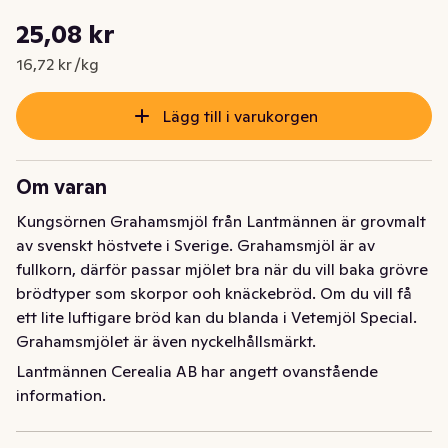
Styckpris: 16,72 kr /kg
25,08 kr
Nuvarande pris är: 25,08 kr
16,72 kr /kg
Lägg till i varukorgen
Om varan
Kungsörnen Grahamsmjöl från Lantmännen är grovmalt 
av svenskt höstvete i Sverige. Grahamsmjöl är av 
fullkorn, därför passar mjölet bra när du vill baka grövre 
brödtyper som skorpor ooh knäckebröd. Om du vill få 
ett lite luftigare bröd kan du blanda i Vetemjöl Special. 
Grahamsmjölet är även nyckelhållsmärkt.

Lantmännen Cerealia AB har angett ovanstående
Detta mjöl är en del av Lantmännens Klimat & Natur 
information.
odlingsprogram, ett mjöl som är odlat med lägre 
klimatpåverkan. Det innebär att när du väljer att baka 