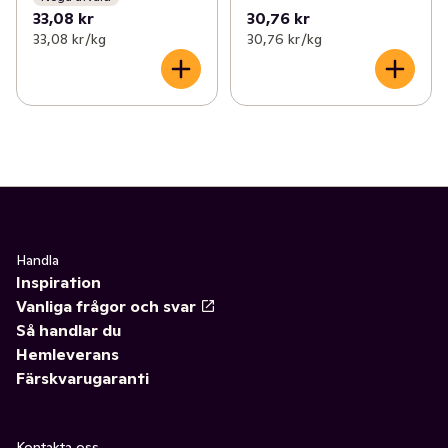
33,08 kr
30,76 kr
33,08 kr /kg
30,76 kr /kg
Handla
Inspiration
Vanliga frågor och svar
Så handlar du
Hemleverans
Färskvarugaranti
Kontakta oss