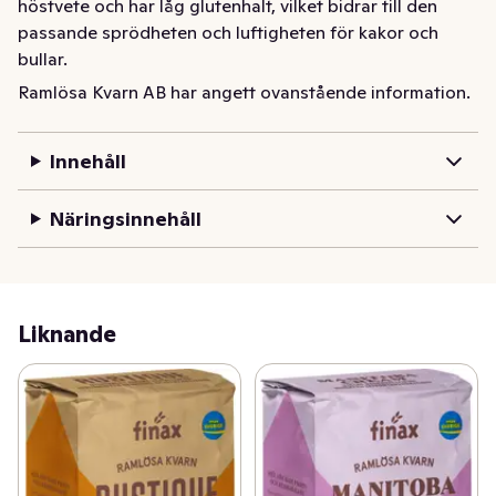
höstvete och har låg glutenhalt, vilket bidrar till den 
passande sprödheten och luftigheten för kakor och 
bullar.
Ramlösa Kvarn AB har angett ovanstående information.
Siktat kärnvetemjöl. Makalöst för småkakor och 
bakverk.
Innehåll
Näringsinnehåll
Liknande