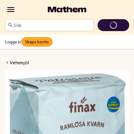
Sök
Logga in
Skapa konto
Kärnvetemjöl Ramlösa Kvarn
Vetemjöl