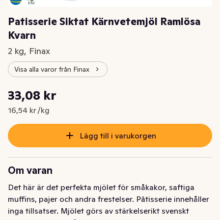
Patisserie Siktat Kärnvetemjöl Ramlösa
Kvarn
2 kg, Finax
Visa alla varor från Finax
Styckpris: 16,54 kr /kg
33,08 kr
Nuvarande pris är: 33,08 kr
16,54 kr /kg
Lägg till i varukorgen
Om varan
Det här är det perfekta mjölet för småkakor, saftiga 
muffins, pajer och andra frestelser. Pâtisserie innehåller 
inga tillsatser. Mjölet görs av stärkelserikt svenskt 