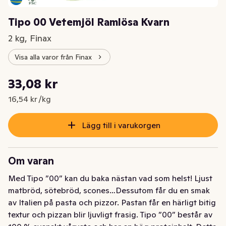
Tipo 00 Vetemjöl Ramlösa Kvarn
2 kg, Finax
Visa alla varor från Finax
Styckpris: 16,54 kr /kg
33,08 kr
Nuvarande pris är: 33,08 kr
16,54 kr /kg
Lägg till i varukorgen
Om varan
Med Tipo ”00” kan du baka nästan vad som helst! Ljust 
matbröd, sötebröd, scones…Dessutom får du en smak 
av Italien på pasta och pizzor. Pastan får en härligt bitig 
textur och pizzan blir ljuvligt frasig. Tipo ”00” består av 