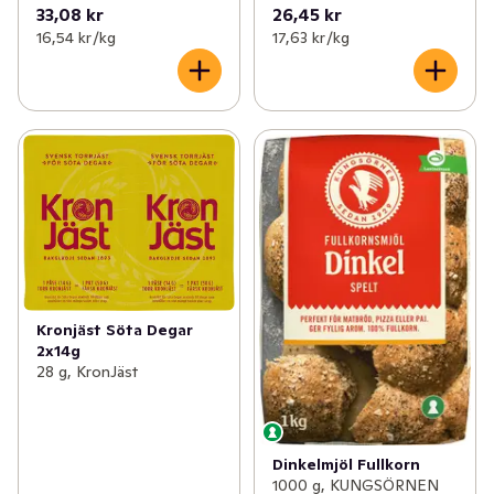
33,08 kr
26,45 kr
16,54 kr /kg
17,63 kr /kg
Kronjäst Söta Degar
2x14g
28 g, KronJäst
Dinkelmjöl Fullkorn
1000 g, KUNGSÖRNEN