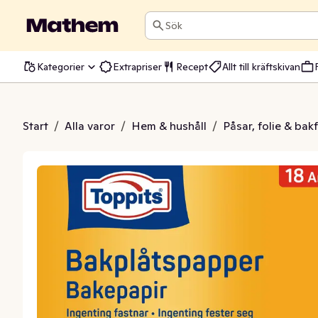
Sök
Kategorier
Extrapriser
Recept
Allt till kräftskivan
plåtspapper
Start
/
Alla varor
/
Hem & hushåll
/
Påsar, folie & bak