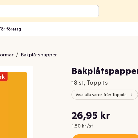
För företag
formar
/
Bakplåtspapper
Bakplåtspappe
18 st, Toppits
Visa alla varor från Toppits
Styckpris: 1,50 kr /st
26,95 kr
Nuvarande pris är: 26,95 kr
1,50 kr /st