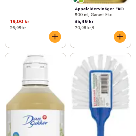
Äppelcidervinäger EKO
500 ml, Garant Eko
19,00 kr
35,49 kr
26,95 kr
70,98 kr /l