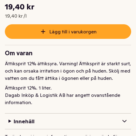
Styckpris: 19,40 kr /l
19,40 kr
Nuvarande pris är: 19,40 kr
19,40 kr /l
Lägg till i varukorgen
Om varan
Ättiksprit 12% ättiksyra. Varning! Ättiksprit är starkt surt, 
och kan orsaka irritation i ögon och på huden. Skölj med 
vatten om du fått ättika i ögonen eller på huden.
Ättiksprit 12%. 1 liter.
Dagab Inköp & Logistik AB har angett ovanstående
information.
Innehåll