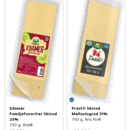
Edamer
Präst® Skivad
Familjefavoriter Skivad
Mellanlagrad 31%
23%
750 g, Arla Ko®
750 g, Arla®