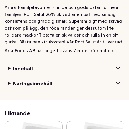
Arla® Familjefavoriter - milda och goda ostar för hela 
familjen. Port Salut 26% Skivad är en ost med smidig 
konsistens och gräddig smak. Supersmidigt med skivad 
ost som pålägg, den röda randen ger dessutom lite 
roligare mackor Tips: ta en skiva ost och rulla in en bit 
gurka. Bästa panikfrukosten! Vår Port Salut är tillverkad 
i Vium, Danmark, på mjölk från danska Arlagårdar.
Arla Foods AB har angett ovanstående information.
Arla® Familjefavoriter - milda och goda ostar för hela 
familjen. Port Salut 26% Skivad är en ost med smidig 
Innehåll
konsistens och gräddig smak. Supersmidigt med skivad 
ost som pålägg, den röda randen ger dessutom lite 
Näringsinnehåll
roligare mackor Tips: ta en skiva ost och rulla in en bit 
gurka. Bästa panikfrukosten! Vår Port Salut är tillverkad 
i Vium, Danmark, på mjölk från danska Arlagårdar.
Liknande