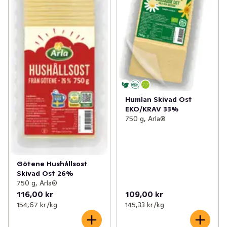
Humlan Skivad Ost
EKO/KRAV 33%
750 g, Arla®
Götene Hushållsost
Skivad Ost 26%
750 g, Arla®
116,00 kr
109,00 kr
154,67 kr /kg
145,33 kr /kg