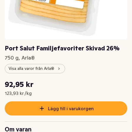
Port Salut Familjefavoriter Skivad 26%
750 g, Arla®
Visa alla varor från Arla®
Styckpris: 123,93 kr /kg
92,95 kr
Nuvarande pris är: 92,95 kr
123,93 kr /kg
Lägg till i varukorgen
Om varan