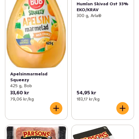
Humlan Skivad Ost 33%
EKO/KRAV
300 g, Arla®
Apelsinmarmelad
Squeezy
425 g, Bob
33,60 kr
54,95 kr
79,06 kr /kg
183,17 kr /kg