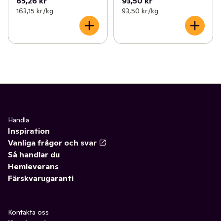
65,26 kr
93,50 kr
163,15 kr /kg
93,50 kr /kg
Handla
Inspiration
Vanliga frågor och svar
Så handlar du
Hemleverans
Färskvarugaranti
Kontakta oss