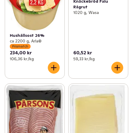
Knäckebröd Falu
Rågrut
1020 g, Wasa
Hushållsost 26%
ca 2200 g, Arla®
Prismatch
234,00 kr
60,52 kr
106,36 kr /kg
59,33 kr /kg