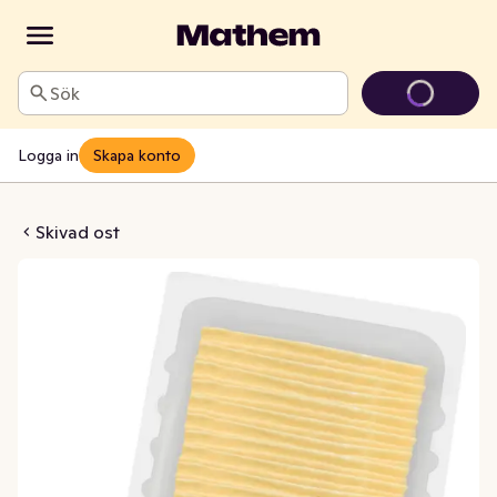
Sök
Logga in
Skapa konto
favoriter Skivad 28%
Skivad ost