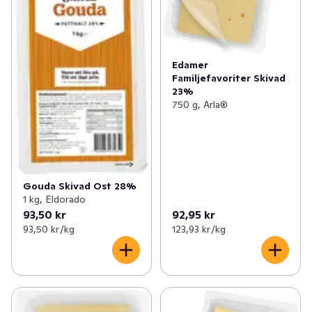
Edamer
Familjefavoriter Skivad
23%
750 g, Arla®
Gouda Skivad Ost 28%
1 kg, Eldorado
93,50 kr
92,95 kr
93,50 kr /kg
123,93 kr /kg