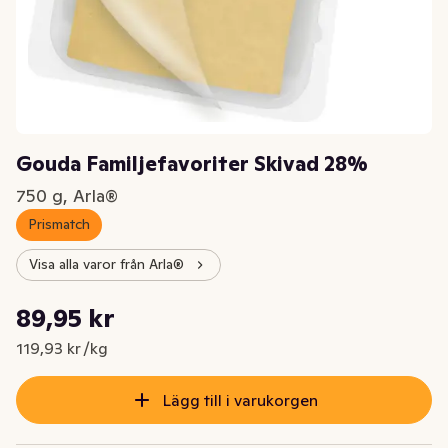
Gouda Familjefavoriter Skivad 28%
750 g, Arla®
Prismatch
Visa alla varor från Arla®
Styckpris: 119,93 kr /kg
89,95 kr
Nuvarande pris är: 89,95 kr
119,93 kr /kg
Lägg till i varukorgen