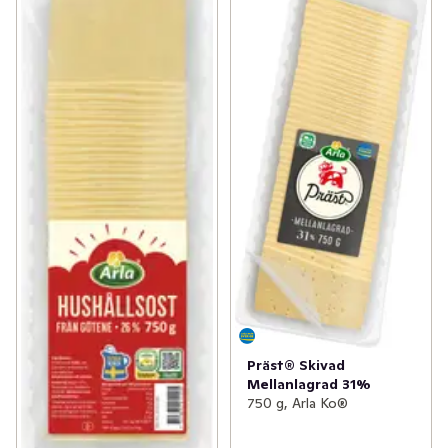
Präst® Skivad
Mellanlagrad 31%
750 g, Arla Ko®