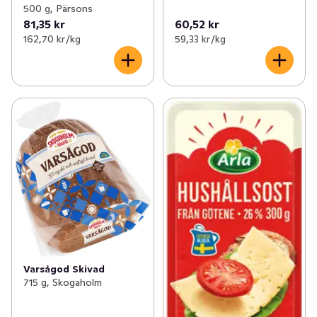
500 g, Pärsons
81,35 kr
60,52 kr
162,70 kr /kg
59,33 kr /kg
Varsågod Skivad
715 g, Skogaholm