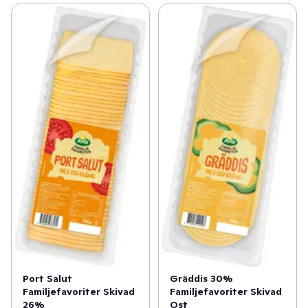
urgott och kan vara räddningen innan middagen är på 
bordet. Du vet väl att den blågula mjölkkannan på 
förpackningen garanterar att produkten görs på 100 
procent svensk mjölk?
Port Salut
Gräddis 30%
Familjefavoriter Skivad
Familjefavoriter Skivad
26%
Ost