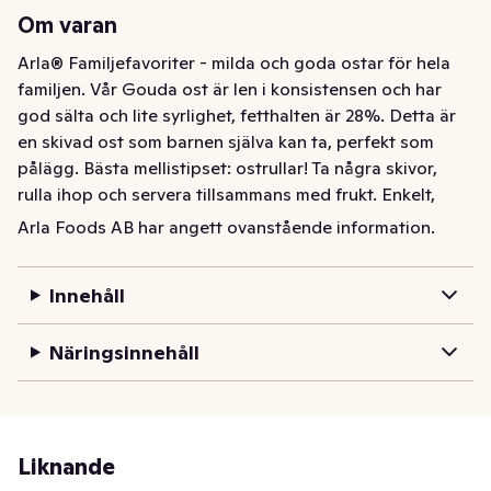
Om varan
Arla® Familjefavoriter - milda och goda ostar för hela 
familjen. Vår Gouda ost är len i konsistensen och har 
god sälta och lite syrlighet, fetthalten är 28%. Detta är 
en skivad ost som barnen själva kan ta, perfekt som 
pålägg. Bästa mellistipset: ostrullar! Ta några skivor, 
rulla ihop och servera tillsammans med frukt. Enkelt, 
urgott och kan vara räddningen innan middagen är på 
Arla Foods AB har angett ovanstående information.
bordet. Du vet väl att den blågula mjölkkannan på 
förpackningen garanterar att produkten görs på 100 
Innehåll
procent svensk mjölk?
Arla® Familjefavoriter - milda och goda ostar för hela 
Näringsinnehåll
familjen. Vår Gouda ost är len i konsistensen och har 
god sälta och lite syrlighet, fetthalten är 28%. Detta är 
en skivad ost som barnen själva kan ta, perfekt som 
pålägg. Bästa mellistipset: ostrullar! Ta några skivor, 
Liknande
rulla ihop och servera tillsammans med frukt. Enkelt, 