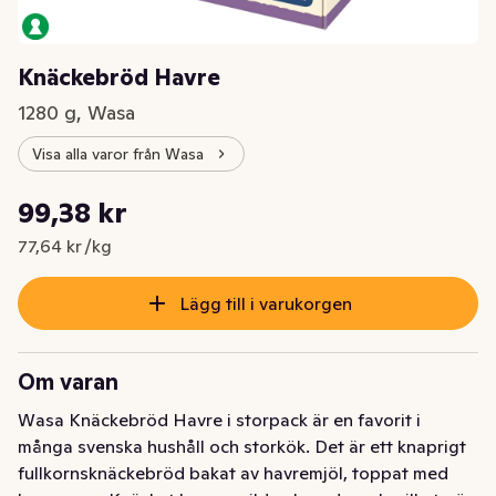
Knäckebröd Havre
1280 g, Wasa
Visa alla varor från Wasa
Styckpris: 77,64 kr /kg
99,38 kr
Nuvarande pris är: 99,38 kr
77,64 kr /kg
Lägg till i varukorgen
Om varan
Wasa Knäckebröd Havre i storpack är en favorit i 
många svenska hushåll och storkök. Det är ett knaprigt 
fullkornsknäckebröd bakat av havremjöl, toppat med 