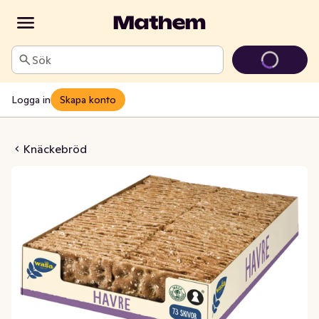
Sök
Logga in
Skapa konto
ebröd Havre
Knäckebröd