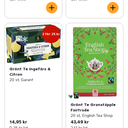
2 för 25 kr
Grönt Te Ingefära &
Citron
20 st, Garant
Grönt Te Granatäpple
Fairtrade
20 st, English Tea Shop
14,95 kr
43,49 kr
0,75 kr /st
2,17 kr /st