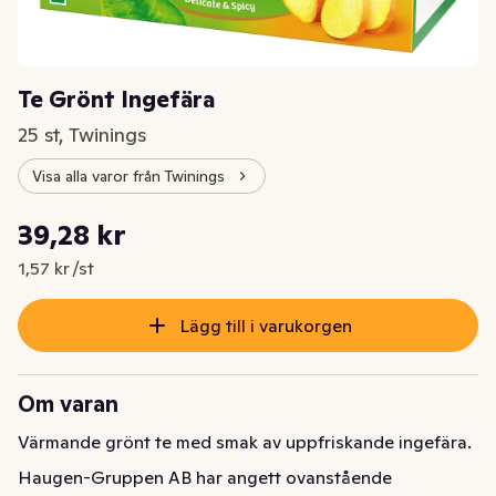
Te Grönt Ingefära
25 st, Twinings
Visa alla varor från Twinings
Styckpris: 1,57 kr /st
39,28 kr
Nuvarande pris är: 39,28 kr
1,57 kr /st
Lägg till i varukorgen
Om varan
Värmande grönt te med smak av uppfriskande ingefära.
Haugen-Gruppen AB har angett ovanstående