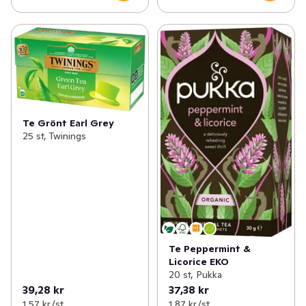
Te Grönt Earl Grey
25 st, Twinings
Te Peppermint &
Licorice EKO
20 st, Pukka
39,28 kr
37,38 kr
1,57 kr /st
1,87 kr /st