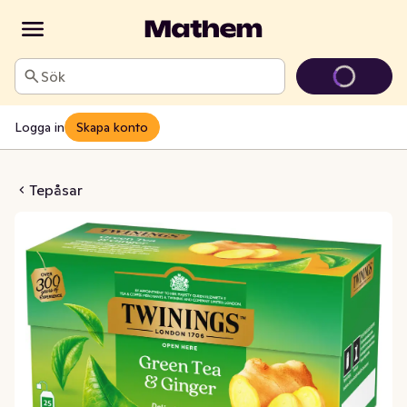
Sök
Logga in
Skapa konto
önt Ingefära
Tepåsar