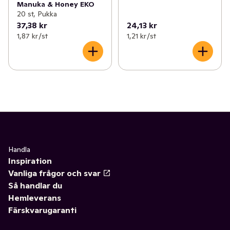
Manuka & Honey EKO
20 st, Pukka
37,38 kr
24,13 kr
1,87 kr /st
1,21 kr /st
Handla
Inspiration
Vanliga frågor och svar
Så handlar du
Hemleverans
Färskvarugaranti