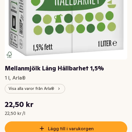
Mellanmjölk Lång Hållbarhet 1,5%
1 l, Arla®
Visa alla varor från Arla®
Styckpris: 22,50 kr /l
22,50 kr
Nuvarande pris är: 22,50 kr
22,50 kr /l
Lägg till i varukorgen