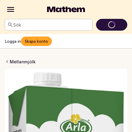
Sök
Logga in
Skapa konto
ång Hållbarhet 1,5%
Mellanmjölk