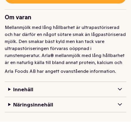
Om varan
Mellanmjölk med lång hållbarhet är ultrapastöriserad 
och har därför en något sötare smak än lågpastöriserad 
mjölk. Den smakar bäst kyld men kan tack vare 
ultrapastöriseringen förvaras oöppnad i 
rumstemperatur. Arla® mellanmjölk med lång hållbarhet 
är en naturlig källa till bland annat protein, kalcium och 
vitamin B12. Protein bidrar till muskeluppbyggnad och 
Arla Foods AB har angett ovanstående information.
kalcium behövs för att bibehålla en normal benstomme.
Mellanmjölk med lång hållbarhet är ultrapastöriserad 
Innehåll
och har därför en något sötare smak än lågpastöriserad 
mjölk. Den smakar bäst kyld men kan tack vare 
Näringsinnehåll
ultrapastöriseringen förvaras oöppnad i 
rumstemperatur. Arla® mellanmjölk med lång hållbarhet 
är en naturlig källa till bland annat protein, kalcium och 
vitamin B12. Protein bidrar till muskeluppbyggnad och 