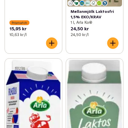
Mellanmjölk Laktosfri
1,5% EKO/KRAV
1 l, Arla Ko®
Prismatch
15,95 kr
24,50 kr
10,63 kr /l
24,50 kr /l