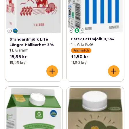
Färsk Lättmjölk 0,5%
Standardmjölk Lite
1 l, Arla Ko®
Längre Hållbarhet 3%
1 l, Garant
Prismatch
15,95 kr
11,50 kr
15,95 kr /l
11,50 kr /l