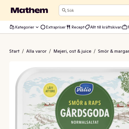
Sök
Kategorier
Extrapriser
Recept
Allt till kräftskivan
oda Normalsaltat 75%
Start
/
Alla varor
/
Mejeri, ost & juice
/
Smör & margar