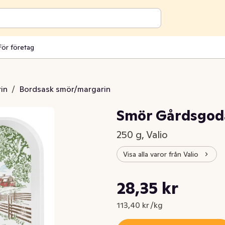
För företag
in
/
Bordsask smör/margarin
Smör Gårdsgod
250 g, Valio
Visa alla varor från Valio
Styckpris: 113,40 kr /kg
28,35 kr
Nuvarande pris är: 28,35 kr
113,40 kr /kg