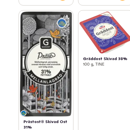
Gräddost Skivad 38%
100 g, TINE
Prästost® Skivad Ost
31%