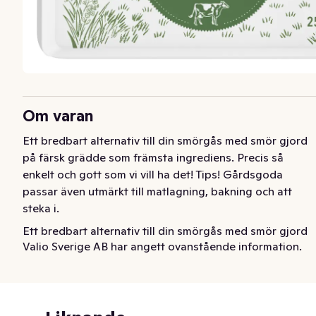
Om varan
Ett bredbart alternativ till din smörgås med smör gjord 
på färsk grädde som främsta ingrediens. Precis så 
enkelt och gott som vi vill ha det! Tips! Gårdsgoda 
passar även utmärkt till matlagning, bakning och att 
steka i.
Ett bredbart alternativ till din smörgås med smör gjord  
Valio Sverige AB har angett ovanstående information.
på färsk grädde som främsta ingrediens. Precis så 
enkelt och gott som vi vill ha det! Tips! Gårdsgoda 
passar även utmärkt till matlagning, bakning och att 
steka i.