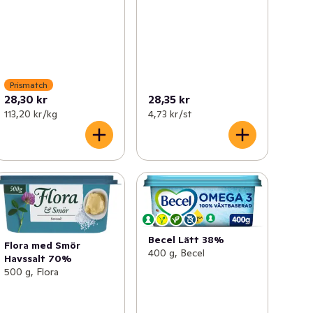
Prismatch
28,30 kr
28,35 kr
113,20 kr /kg
4,73 kr /st
Becel Lätt 38%
Flora med Smör
400 g, Becel
Havssalt 70%
500 g, Flora