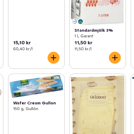
Standardmjölk 3%
1 l, Garant
15,10 kr
11,50 kr
60,40 kr /l
11,50 kr /l
Wafer Cream Gullon
150 g, Gullón