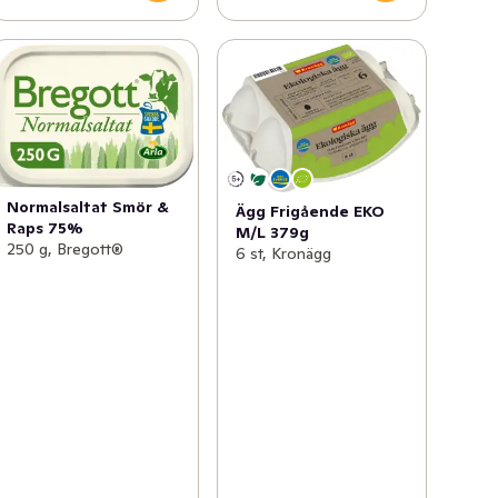
Normalsaltat Smör &
Ägg Frigående EKO
Raps 75%
M/L 379g
250 g, Bregott®
6 st, Kronägg