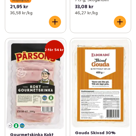
Prismatch
21,95 kr
33,08 kr
36,58 kr /kg
46,27 kr /kg
2 för 54 kr
Gouda Skivad 30%
Gourmetskinka Kokt