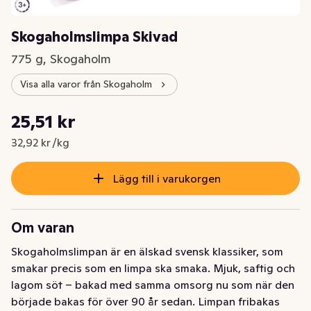
Skogaholmslimpa Skivad
775 g, Skogaholm
Visa alla varor från Skogaholm
Styckpris: 32,92 kr /kg
25,51 kr
Nuvarande pris är: 25,51 kr
32,92 kr /kg
Lägg till i varukorgen
Om varan
Skogaholmslimpan är en älskad svensk klassiker, som 
smakar precis som en limpa ska smaka. Mjuk, saftig och 
lagom söt – bakad med samma omsorg nu som när den 
började bakas för över 90 år sedan. Limpan fribakas 