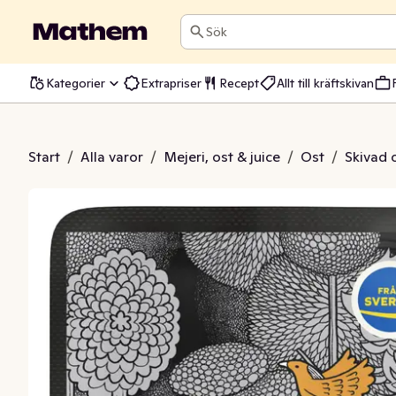
Sök
Kategorier
Extrapriser
Recept
Allt till kräftskivan
® Skivad Ost 31%
Start
/
Alla varor
/
Mejeri, ost & juice
/
Ost
/
Skivad 