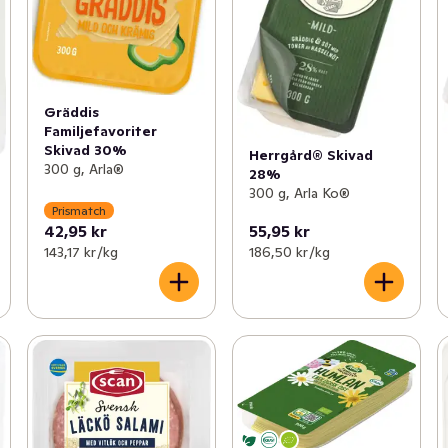
Gräddis
Familjefavoriter
Skivad 30%
Herrgård® Skivad
300 g, Arla®
28%
300 g, Arla Ko®
Prismatch
42,95 kr
55,95 kr
143,17 kr /kg
186,50 kr /kg