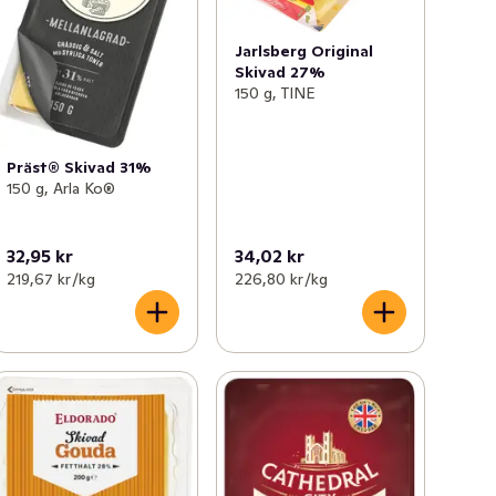
Jarlsberg Original
Skivad 27%
150 g, TINE
Präst® Skivad 31%
150 g, Arla Ko®
32,95 kr
34,02 kr
219,67 kr /kg
226,80 kr /kg