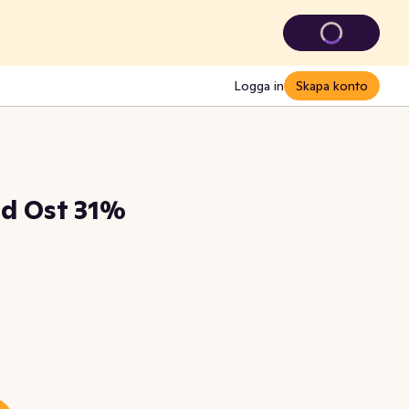
Logga in
Skapa konto
ad Ost 31%