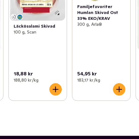
Familjefavoriter
Humlan Skivad Ost
33% EKO/KRAV
300 g, Arla®
Läckösalami Skivad
100 g, Scan
18,88 kr
54,95 kr
188,80 kr /kg
183,17 kr /kg