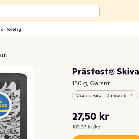
För företag
ost
Prästost® Skiv
150 g, Garant
Visa alla varor från Garant
Styckpris: 183,33 kr /kg
27,50 kr
Nuvarande pris är: 27,50 kr
183,33 kr /kg