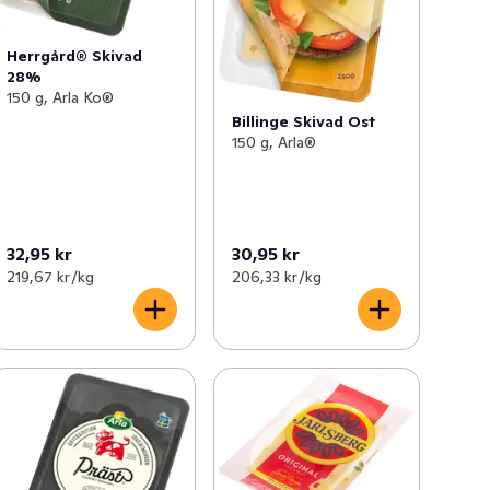
Herrgård® Skivad
28%
150 g, Arla Ko®
Billinge Skivad Ost
150 g, Arla®
32,95 kr
30,95 kr
219,67 kr /kg
206,33 kr /kg