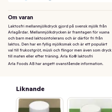
Om varan
Laktosfri mellanmjölkdryck gjord på svensk mjölk från 
Arlagårdar. Mellanmjölkdrycken är framtagen för vuxna 
och barn med laktosintolerans och är därför fri från 
laktos. Den har en fyllig mjölksmak och är ett populärt 
val till frukostgröt, müsli och flingor men även som dryck 
till maten eller efter träning. Arla Ko® laktosfri 
mellanmjölkdryck är en naturlig källa till bland annat 
Arla Foods AB har angett ovanstående information.
protein, kalcium och vitamin B12. Protein bidrar till 
muskeluppbyggnad och kalcium behövs för att 
bibehålla en normal benstomme. Varumärket  Arla Ko® 
garanterar att produkten är gjord på 100 procent 
Liknande
svensk mjölk.
Laktosfri mellanmjölkdryck gjord på svensk mjölk från 
Arlagårdar. Mellanmjölkdrycken är framtagen för vuxna 
och barn med laktosintolerans och är därför fri från 