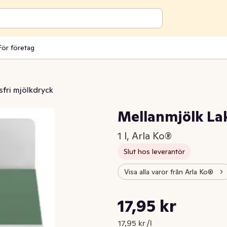
För företag
sfri mjölkdryck
Mellanmjölk Lak
1 l, Arla Ko®
Slut hos leverantör
Visa alla varor från Arla Ko®
Styckpris: 17,95 kr /l
17,95 kr
Nuvarande pris är: 17,95 kr
17,95 kr /l