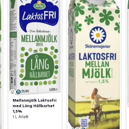
Mellanmjölk Laktosfri
med Lång Hållbarhet
1,5%
1 l, Arla®