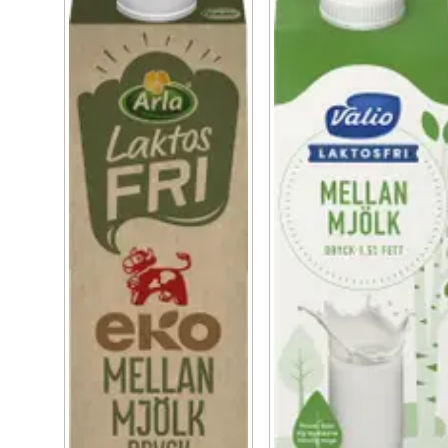
laktos. Den har en fyllig mjölksmak och är ett populärt 
val till frukostgröt, müsli och flingor men även som dryck 
till maten eller efter träning. Arla Ko® laktosfri 
mellanmjölkdryck är en naturlig källa till bland annat 
protein, kalcium och vitamin B12. Protein bidrar till 
muskeluppbyggnad och kalcium behövs för att 
bibehålla en normal benstomme. Varumärket  Arla Ko® 
garanterar att produkten är gjord på 100 procent 
svensk mjölk.