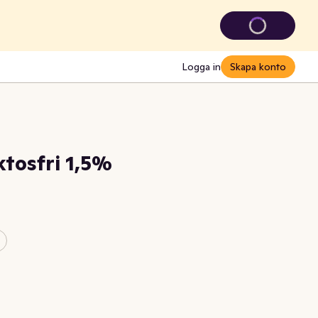
Logga in
Skapa konto
tosfri 1,5%