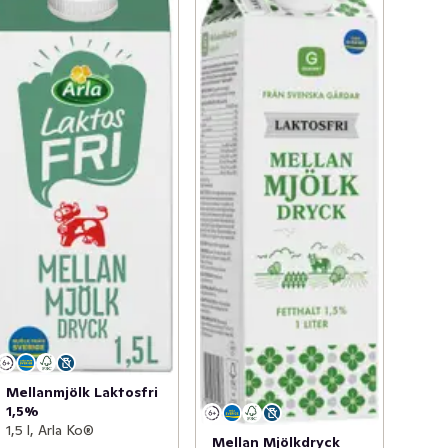
Mellanmjölk Laktosfri
1,5%
1,5 l, Arla Ko®
Mellan Mjölkdryck