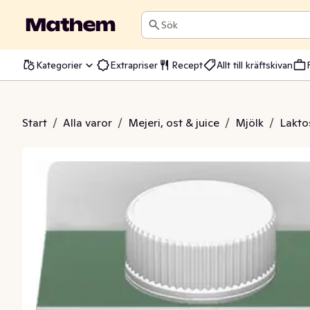
Sök
Kategorier
Extrapriser
Recept
Allt till kräftskivan
ölk Laktosfri 1,5%
Start
/
Alla varor
/
Mejeri, ost & juice
/
Mjölk
/
Lakto