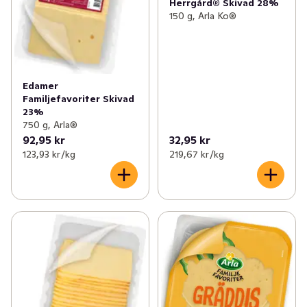
Herrgård® Skivad 28%
150 g, Arla Ko®
Edamer
Familjefavoriter Skivad
23%
750 g, Arla®
92,95 kr
32,95 kr
123,93 kr /kg
219,67 kr /kg