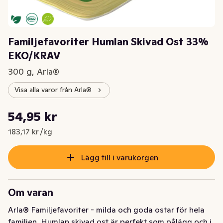
Familjefavoriter Humlan Skivad Ost 33%
EKO/KRAV
300 g, Arla®
Visa alla varor från Arla®
Styckpris: 183,17 kr /kg
54,95 kr
Nuvarande pris är: 54,95 kr
183,17 kr /kg
Lägg till i varukorgen
Om varan
Arla® Familjefavoriter - milda och goda ostar för hela 
familjen. Humlan skivad ost är perfekt som pålägg och i 