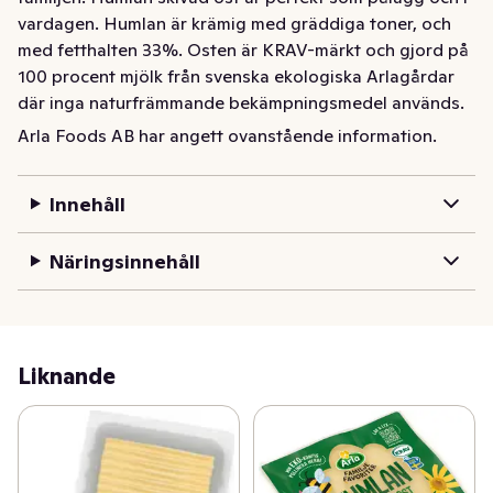
vardagen. Humlan är krämig med gräddiga toner, och 
med fetthalten 33%. Osten är KRAV-märkt och gjord på 
100 procent mjölk från svenska ekologiska Arlagårdar 
där inga naturfrämmande bekämpningsmedel används. 
Därför är vår ekologiska Humlan skivad ost ett bra val 
Arla Foods AB har angett ovanstående information.
som gör livet lättare för pollinerare!
Innehåll
Näringsinnehåll
Liknande