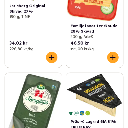
Jarlsberg Original
Skivad 27%
150 g, TINE
Familjefavoriter Gouda
28% Skivad
300 g, Arla®
34,02 kr
46,50 kr
226,80 kr /kg
155,00 kr /kg
Präst® Lagrad 6M 31%
EKO/KRAV