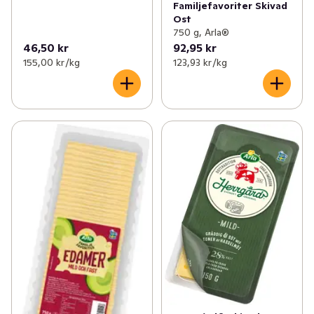
Familjefavoriter Skivad
Ost
750 g, Arla®
46,50 kr
92,95 kr
155,00 kr /kg
123,93 kr /kg