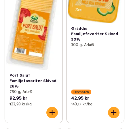
Gräddis
Familjefavoriter Skivad
30%
300 g, Arla®
Port Salut
Familjefavoriter Skivad
26%
750 g, Arla®
Prismatch
92,95 kr
42,95 kr
123,93 kr /kg
143,17 kr /kg