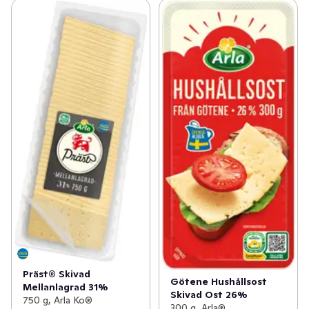
Präst® Skivad
Götene Hushållsost
Mellanlagrad 31%
Skivad Ost 26%
750 g, Arla Ko®
300 g, Arla®