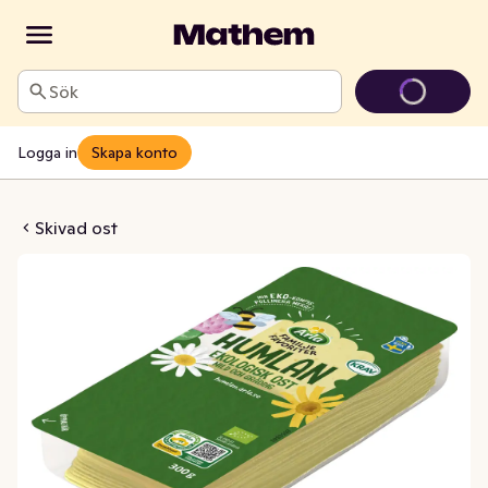
Sök
Logga in
Skapa konto
lan Skivad Ost 33% EKO/KRAV
Skivad ost