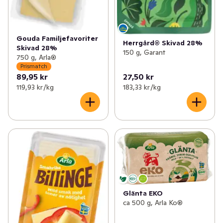
Gouda Familjefavoriter
Herrgård® Skivad 28%
Skivad 28%
150 g, Garant
750 g, Arla®
Prismatch
89,95 kr
27,50 kr
119,93 kr /kg
183,33 kr /kg
Glänta EKO
ca 500 g, Arla Ko®