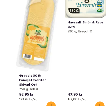
Havssalt Smör & Raps
82%
350 g, Bregott®
Gräddis 30%
Familjefavoriter
Skivad Ost
750 g, Arla®
92,95 kr
47,95 kr
123,93 kr /kg
137,00 kr /kg