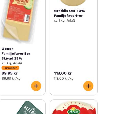
Gräddis Ost 30%
Familjefavoriter
ca 1 kg, Arla®
Gouda
Familjefavoriter
Skivad 28%
750 g, Arla®
Prismatch
89,95 kr
113,00 kr
119,93 kr /kg
113,00 kr /kg