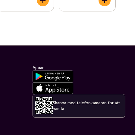
Appar
Skanna med telefonkameran för att
hämta