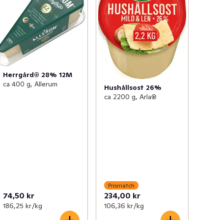
Herrgård® 28% 12M
ca 400 g, Allerum
Hushållsost 26%
ca 2200 g, Arla®
Prismatch
74,50 kr
234,00 kr
186,25 kr /kg
106,36 kr /kg