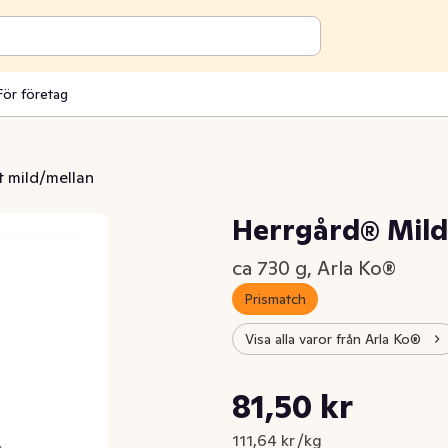
För företag
 mild/mellan
Herrgård® Mil
ca 730 g, Arla Ko®
Prismatch
Visa alla varor från Arla Ko®
Styckpris: 111,64 kr /kg
81,50 kr
Nuvarande pris är: 81,50 kr
111,64 kr /kg