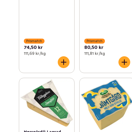
Prismatch
Prismatch
74,50 kr
80,50 kr
111,69 kr /kg
111,81 kr /kg
Herrgård® Lagrad