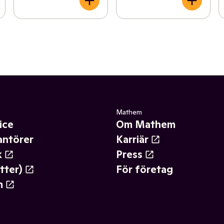
Mathem
ice
Om Mathem
antörer
Karriär
k
Press
tter)
För företag
m