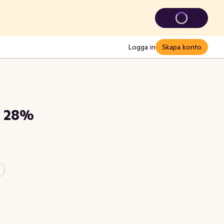
Logga in
Skapa konto
d 28%