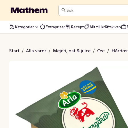
Sök
Kategorier
Extrapriser
Recept
Allt till kräftskivan
ård® Mild 28%
Start
/
Alla varor
/
Mejeri, ost & juice
/
Ost
/
Hårdost