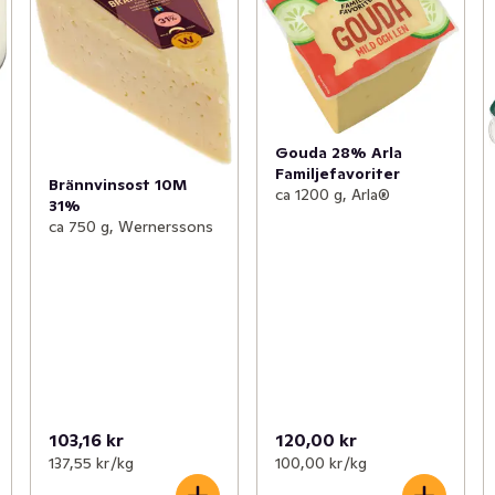
Gouda 28% Arla
Familjefavoriter
Brännvinsost 10M
ca 1200 g, Arla®
31%
ca 750 g, Wernerssons
103,16 kr
120,00 kr
137,55 kr /kg
100,00 kr /kg