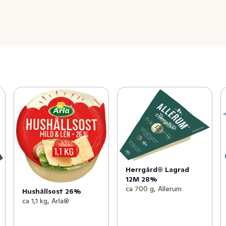
Herrgård® Lagrad
12M 28%
ca 700 g, Allerum
Hushållsost 26%
ca 1,1 kg, Arla®