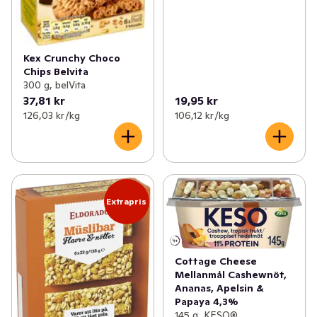
Kex Crunchy Choco
Chips Belvita
300 g, belVita
37,81 kr
19,95 kr
126,03 kr /kg
106,12 kr /kg
Extrapris
Cottage Cheese
Mellanmål Cashewnöt,
Ananas, Apelsin &
Papaya 4,3%
145 g, KESO®