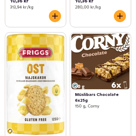
10,36 kr
10,36 kr
313,94 kr /kg
280,00 kr /kg
Müslibars Chocolate
6x25g
150 g, Corny