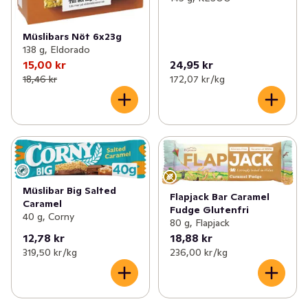
Müslibars Nöt 6x23g
138 g, Eldorado
15,00 kr
24,95 kr
18,46 kr
172,07 kr /kg
Müslibar Big Salted
Flapjack Bar Caramel
Caramel
Fudge Glutenfri
40 g, Corny
80 g, Flapjack
12,78 kr
18,88 kr
319,50 kr /kg
236,00 kr /kg