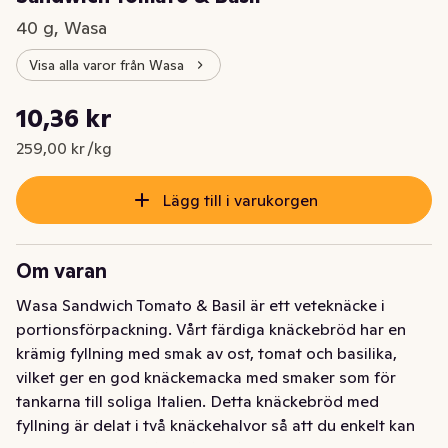
40 g, Wasa
Visa alla varor från Wasa
Styckpris: 259,00 kr /kg
10,36 kr
Nuvarande pris är: 10,36 kr
259,00 kr /kg
Lägg till i varukorgen
Om varan
Wasa Sandwich Tomato & Basil är ett veteknäcke i 
portionsförpackning. Vårt färdiga knäckebröd har en 
krämig fyllning med smak av ost, tomat och basilika, 
vilket ger en god knäckemacka med smaker som för 
tankarna till soliga Italien. Detta knäckebröd med 
fyllning är delat i två knäckehalvor så att du enkelt kan 