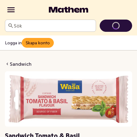
Sök
Logga in
Skapa konto
 Tomato & Basil
Sandwich
Sandwich Tomato & Basil