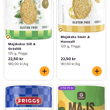
Majskaka Smör &
Havssalt
Majskakor Dill &
120 g, Friggs
Gräslök
125 g, Friggs
22,50 kr
22,50 kr
180,00 kr /kg
187,50 kr /kg
2 för 35 kr