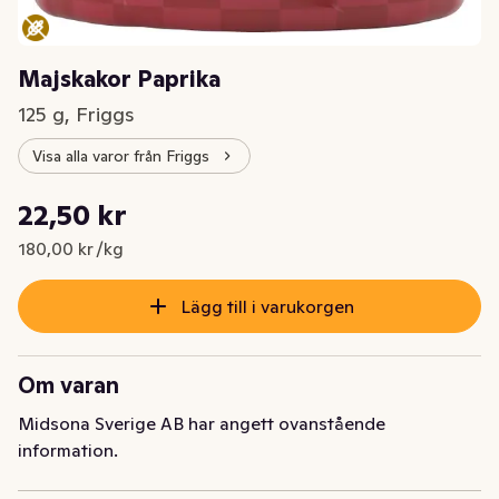
Majskakor Paprika
125 g, Friggs
Visa alla varor från Friggs
Styckpris: 180,00 kr /kg
22,50 kr
Nuvarande pris är: 22,50 kr
180,00 kr /kg
Lägg till i varukorgen
Om varan
Midsona Sverige AB har angett ovanstående
information.