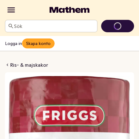
Sök
Logga in
Skapa konto
akor Paprika
Ris- & majskakor