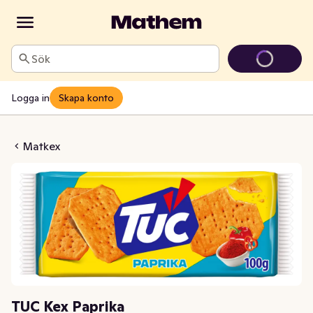
Sök
Logga in
Skapa konto
Kex Paprika
Matkex
TUC Kex Paprika