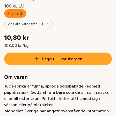
100 g, LU
Prismatch
Visa alla varor från LU
Styckpris: 108,00 kr /kg
10,80 kr
Nuvarande pris är: 10,80 kr
108,00 kr /kg
Lägg till i varukorgen
Om varan
Tuc Paprika är tunna, spröda ugnsbakade kex med 
paprikasmak. Goda att äta bara som de är, som snacks 
eller till ostbrickan. Perfekt storlek att ha med sig i 
väskan eller på picknicken
Mondelez Sverige har angett ovanstående information.