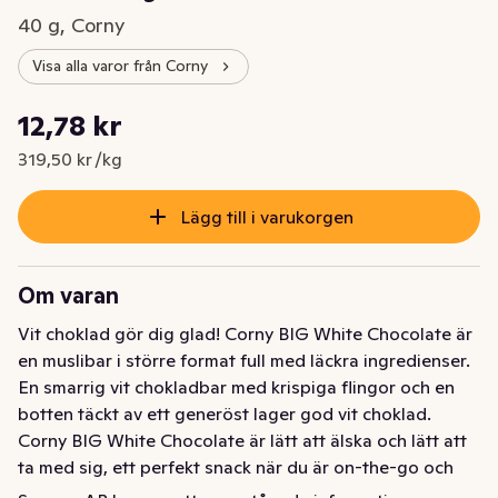
40 g, Corny
Visa alla varor från Corny
Styckpris: 319,50 kr /kg
12,78 kr
Nuvarande pris är: 12,78 kr
319,50 kr /kg
Lägg till i varukorgen
Om varan
Vit choklad gör dig glad! Corny BIG White Chocolate är 
en muslibar i större format full med läckra ingredienser. 
En smarrig vit chokladbar med krispiga flingor och en 
botten täckt av ett generöst lager god vit choklad. 
Corny BIG White Chocolate är lätt att älska och lätt att 
ta med sig, ett perfekt snack när du är on-the-go och 
behöver ett mellanmål som både smakar supergott och 