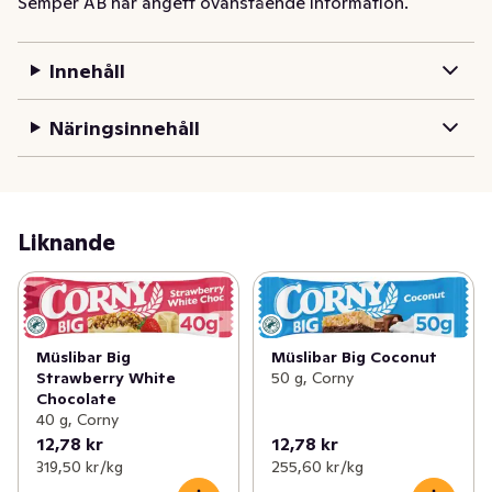
Semper AB har angett ovanstående information.
ger dig energi att orka mer. Corny BIG är vår stora bar, 
gjord på ingredienser av hög kvalitet. Corny BIG finns i 
Innehåll
många olika smaker så att du kan hitta flera favoriter. 
Corny – var som helst, när som helst! 

Näringsinnehåll
Chokladen som används i Corny bars är Rainforest 
Alliance-certifierad för att säkerställa hållbara källor.
Liknande
Müslibar Big
Müslibar Big Coconut
Strawberry White
50 g, Corny
Chocolate
40 g, Corny
12,78 kr
12,78 kr
319,50 kr /kg
255,60 kr /kg