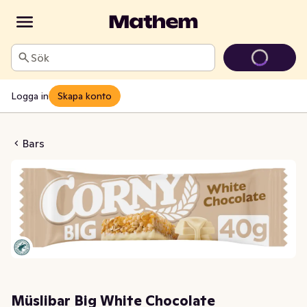
Sök
Logga in
Skapa konto
g White Chocolate
Bars
Müslibar Big White Chocolate