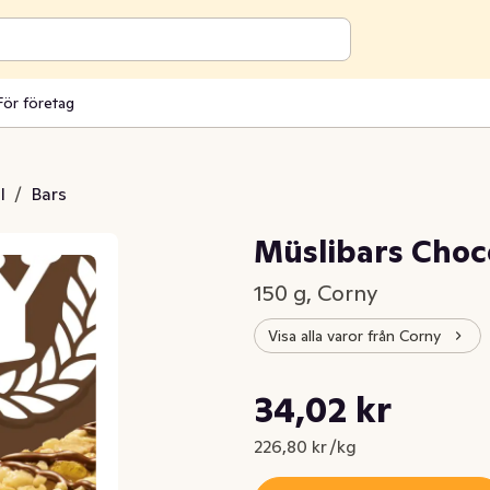
För företag
l
/
Bars
Müslibars Choc
150 g, Corny
Visa alla varor från Corny
Styckpris: 226,80 kr /kg
34,02 kr
Nuvarande pris är: 34,02 kr
226,80 kr /kg