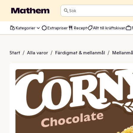
Sök
Kategorier
Extrapriser
Recept
Allt till kräftskivan
s Chocolate 6x25g
Start
/
Alla varor
/
Färdigmat & mellanmål
/
Mellanmå