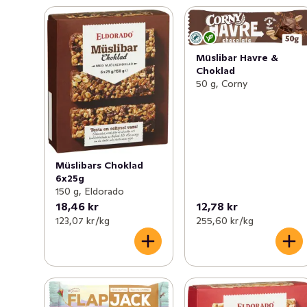
Müslibar Havre &
Choklad
50 g, Corny
Müslibars Choklad
6x25g
150 g, Eldorado
18,46 kr
12,78 kr
123,07 kr /kg
255,60 kr /kg