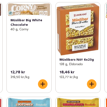
Müslibar Big White
Chocolate
40 g, Corny
Müslibars Nöt 6x23g
138 g, Eldorado
12,78 kr
18,46 kr
319,50 kr /kg
133,77 kr /kg