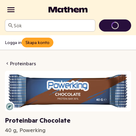
Sök
Logga in
Skapa konto
bar Chocolate
Proteinbars
Proteinbar Chocolate
40 g, Powerking