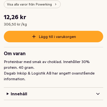
Visa alla varor från Powerking
Styckpris: 306,50 kr /kg
12,26 kr
Nuvarande pris är: 12,26 kr
306,50 kr /kg
Lägg till i varukorgen
Om varan
Proteinbar med smak av choklad. Innehåller 30% 
protein. 40 gram.
Dagab Inköp & Logistik AB har angett ovanstående
information.
Innehåll