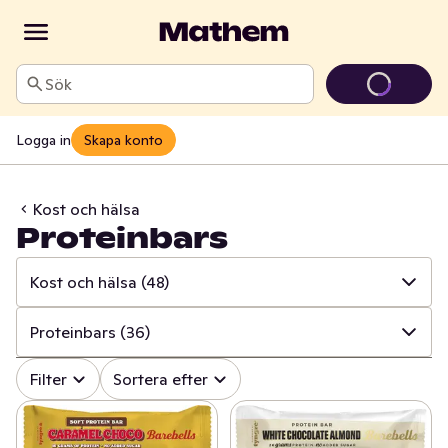
Sök
Logga in
Skapa konto
Kost och hälsa
Proteinbars
Kost och hälsa
(48)
✓
Alla
(844)
Proteinbars
(36)
✓
Mun och tänder
(107)
✓
Alla
(48)
Filter
Sortera efter
✓
Sår, bett och stick
(17)
✓
Proteinbars
(36)