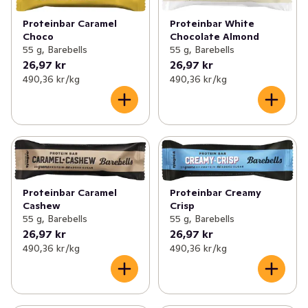
✓
Mage
(15)
✓
Viktkontroll
(8)
Proteinbar Caramel
Proteinbar White
Choco
Chocolate Almond
✓
Sex och lust
(3)
✓
Energitillskott
(3)
55 g, Barebells
55 g, Barebells
26,97 kr
26,97 kr
✓
Händer och fötter
(63)
✓
Hälsokost och dryck
(1)
490,36 kr /kg
490,36 kr /kg
✓
Hudvård
(163)
✓
Hårvård
(169)
✓
Intim och underliv
(62)
✓
Ansiktsvård
(97)
Proteinbar Creamy
Proteinbar Caramel
Crisp
Cashew
55 g, Barebells
55 g, Barebells
✓
Kost och hälsa
(48)
26,97 kr
26,97 kr
490,36 kr /kg
490,36 kr /kg
✓
Förkylning
(5)
✓
Vitaminer och kosttillskott
(65)