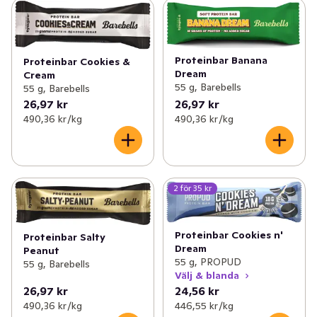
✓
Åldersgräns 18+ receptfria läkemedel
(46)
✓
Ögon och öron
(1)
Proteinbar Banana
Proteinbar Cookies &
Dream
Cream
55 g, Barebells
55 g, Barebells
26,97 kr
26,97 kr
490,36 kr /kg
490,36 kr /kg
2 för 35 kr
Proteinbar Cookies n'
Proteinbar Salty
Dream
Peanut
55 g, PROPUD
55 g, Barebells
Välj & blanda
26,97 kr
24,56 kr
490,36 kr /kg
446,55 kr /kg