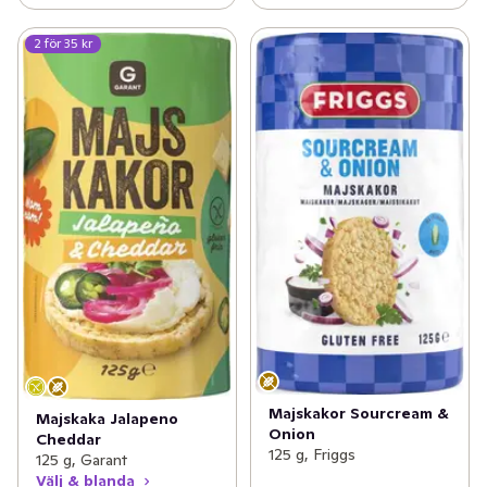
2 för 35 kr
Majskakor Sourcream &
Majskaka Jalapeno
Onion
Cheddar
125 g, Friggs
125 g, Garant
Välj & blanda