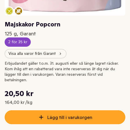
Majskakor Popcorn
125 g, Garant
2 för 35 kr
Visa alla varor från Garant
Erbjudandet gäller t.o.m. 31. augusti eller så länge lagret räcker.
Kom ihåg att en rabatterad vara inte reserveras åt dig när du
lägger till den i varukorgen. Varan reserveras först vid
betalningen.
Styckpris: 164,00 kr /kg
20,50 kr
Nuvarande pris är: 20,50 kr
164,00 kr /kg
Lägg till i varukorgen