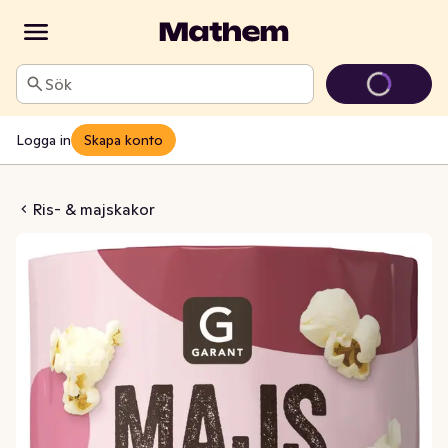
Sök
Logga in
Skapa konto
akor Popcorn
Ris- & majskakor