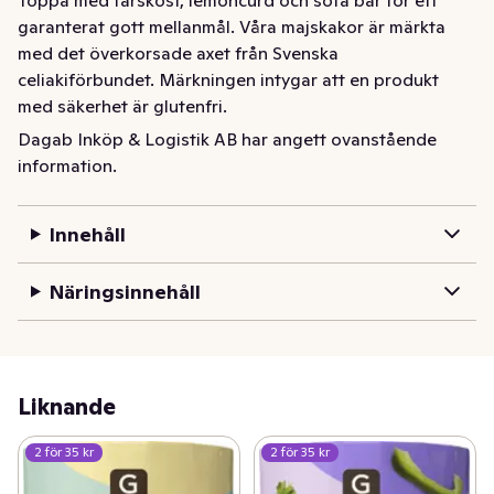
garanterat gott mellanmål. Våra majskakor är märkta 
med det överkorsade axet från Svenska 
celiakiförbundet. Märkningen intygar att en produkt 
med säkerhet är glutenfri.
Dagab Inköp & Logistik AB har angett ovanstående
Majskakor med smak av popcorn. 125 gram.
information.
Innehåll
Näringsinnehåll
Liknande
2 för 35 kr
2 för 35 kr