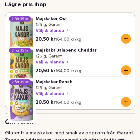
Lägre pris ihop
Majskakor Ost
2 för 35 kr
125 g, Garant
Välj & blanda
Nuvarande pris är: 20,50 kr
Styckpris: 164,00 kr /kg
20,50 kr
164,00 kr /kg
Majskaka Jalapeno Cheddar
2 för 35 kr
125 g, Garant
Välj & blanda
Nuvarande pris är: 20,50 kr
Styckpris: 164,00 kr /kg
20,50 kr
164,00 kr /kg
Majskakor Ranch
2 för 35 kr
125 g, Garant
Välj & blanda
Nuvarande pris är: 20,50 kr
Styckpris: 164,00 kr /kg
20,50 kr
164,00 kr /kg
Om varan
Glutenfria majskakor med smak av popcorn från Garant. 
Toppa med färskost, lemoncurd och söta bär för ett 