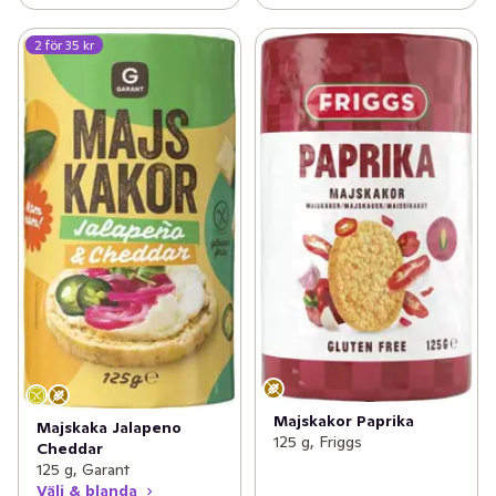
2 för 35 kr
Majskakor Paprika
Majskaka Jalapeno
125 g, Friggs
Cheddar
125 g, Garant
Välj & blanda