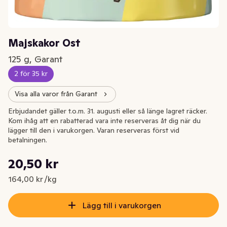
Majskakor Ost
125 g, Garant
2 för 35 kr
Visa alla varor från Garant
Erbjudandet gäller t.o.m. 31. augusti eller så länge lagret räcker.
Kom ihåg att en rabatterad vara inte reserveras åt dig när du
lägger till den i varukorgen. Varan reserveras först vid
betalningen.
Styckpris: 164,00 kr /kg
20,50 kr
Nuvarande pris är: 20,50 kr
164,00 kr /kg
Lägg till i varukorgen