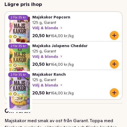
Lägre pris ihop
Majskakor Popcorn
2 för 35 kr
125 g, Garant
Välj & blanda
Nuvarande pris är: 20,50 kr
Styckpris: 164,00 kr /kg
20,50 kr
164,00 kr /kg
Majskaka Jalapeno Cheddar
2 för 35 kr
125 g, Garant
Välj & blanda
Nuvarande pris är: 20,50 kr
Styckpris: 164,00 kr /kg
20,50 kr
164,00 kr /kg
Majskakor Ranch
2 för 35 kr
125 g, Garant
Välj & blanda
Nuvarande pris är: 20,50 kr
Styckpris: 164,00 kr /kg
20,50 kr
164,00 kr /kg
Om varan
Majskakor med smak av ost från Garant. Toppa med 