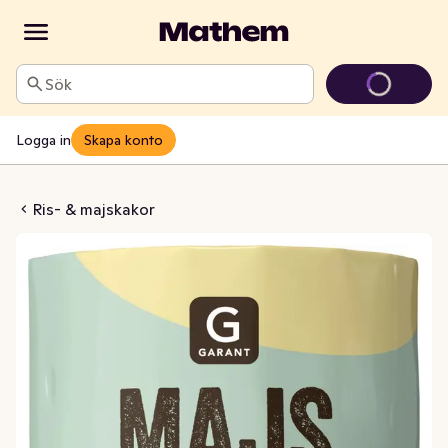
Sök
Logga in
Skapa konto
skakor Ost
Ris- & majskakor