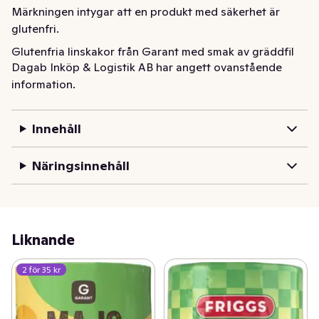
Märkningen intygar att en produkt med säkerhet är 
glutenfri.
Glutenfria linskakor från Garant med smak av gräddfil 
Dagab Inköp & Logistik AB har angett ovanstående
och lök. Garants linskakor är märkta med det 
information.
överkorsade axet från Svenska celiakiförbundet. 
Märkningen intygar att en produkt med säkerhet är 
glutenfri.
Innehåll
Näringsinnehåll
Liknande
2 för 35 kr