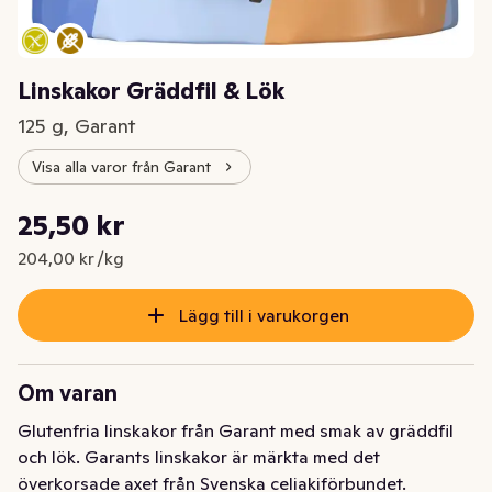
Linskakor Gräddfil & Lök
125 g, Garant
Visa alla varor från Garant
Styckpris: 204,00 kr /kg
25,50 kr
Nuvarande pris är: 25,50 kr
204,00 kr /kg
Lägg till i varukorgen
Om varan
Glutenfria linskakor från Garant med smak av gräddfil 
och lök. Garants linskakor är märkta med det 
överkorsade axet från Svenska celiakiförbundet. 