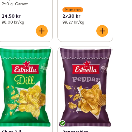
250 g, Garant
Prismatch
24,50 kr
27,30 kr
98,00 kr /kg
99,27 kr /kg
Chips Dill
Pepparchips