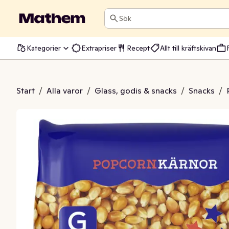
Sök
Kategorier
Extrapriser
Recept
Allt till kräftskivan
pcornkärnor
Start
/
Alla varor
/
Glass, godis & snacks
/
Snacks
/