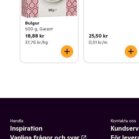
Bulgur
500 g, Garant
18,88 kr
25,50 kr
37,76 kr /kg
0,51 kr /m
Handla
Kontakta oss
Inspiration
Kundserv
Vanliga frågor och svar
För lever