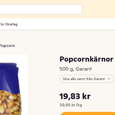
För företag
Popcorn
Popcornkärnor
500 g, Garant
Visa alla varor från Garant
Styckpris: 39,66 kr /kg
19,83 kr
Nuvarande pris är: 19,83 kr
39,66 kr /kg