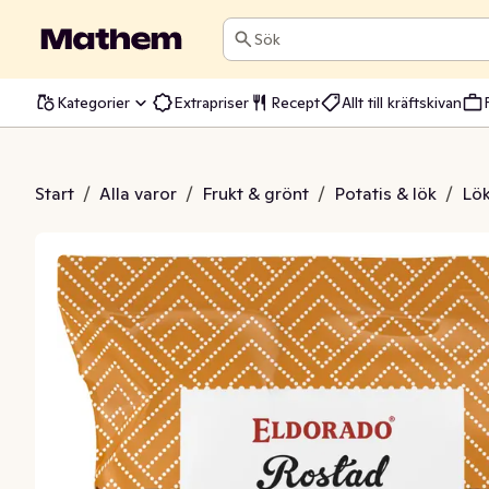
Sök
Kategorier
Extrapriser
Recept
Allt till kräftskivan
ostad Lök
Start
/
Alla varor
/
Frukt & grönt
/
Potatis & lök
/
Lö