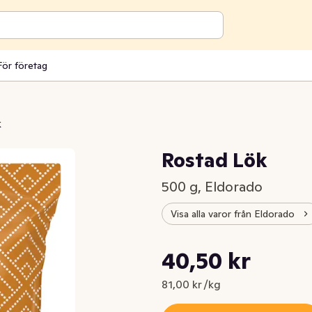
För företag
k
Rostad Lök
500 g, Eldorado
Visa alla varor från Eldorado
Styckpris: 81,00 kr /kg
40,50 kr
Nuvarande pris är: 40,50 kr
81,00 kr /kg