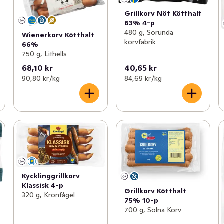
Grillkorv Nöt Kötthalt
63% 4-p
480 g, Sorunda
Wienerkorv Kötthalt
korvfabrik
66%
750 g, Lithells
68,10 kr
40,65 kr
90,80 kr /kg
84,69 kr /kg
Kycklinggrillkorv
Klassisk 4-p
Grillkorv Kötthalt
320 g, Kronfågel
75% 10-p
700 g, Solna Korv