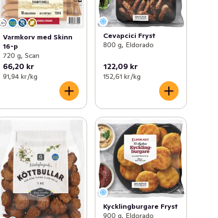
Cevapcici Fryst
Varmkorv med Skinn
800 g, Eldorado
16-p
720 g, Scan
66,20 kr
122,09 kr
91,94 kr /kg
152,61 kr /kg
Kycklingburgare Fryst
900 g, Eldorado