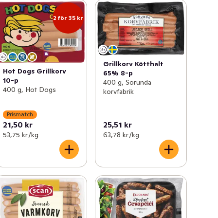
2 för 35 kr
Grillkorv Kötthalt
Hot Dogs Grillkorv
65% 8-p
10-p
400 g, Sorunda
400 g, Hot Dogs
korvfabrik
Prismatch
21,50 kr
25,51 kr
53,75 kr /kg
63,78 kr /kg