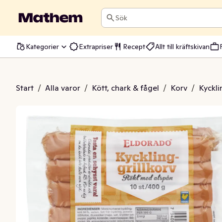
Sök
Kategorier
Extrapriser
Recept
Allt till kräftskivan
nggrillkorv 10-p
Start
/
Alla varor
/
Kött, chark & fågel
/
Korv
/
Kyckli