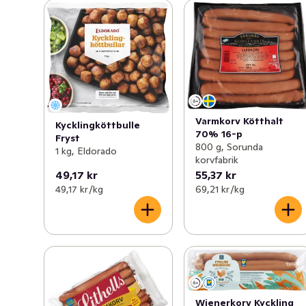
Varmkorv Kötthalt
Kycklingköttbulle
70% 16-p
Fryst
800 g, Sorunda
1 kg, Eldorado
korvfabrik
49,17 kr
55,37 kr
49,17 kr /kg
69,21 kr /kg
Wienerkorv Kyckling