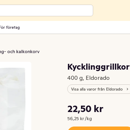
För företag
ng- och kalkonkorv
Kycklinggrillko
400 g, Eldorado
Visa alla varor från Eldorado
Styckpris: 56,25 kr /kg
22,50 kr
Nuvarande pris är: 22,50 kr
56,25 kr /kg