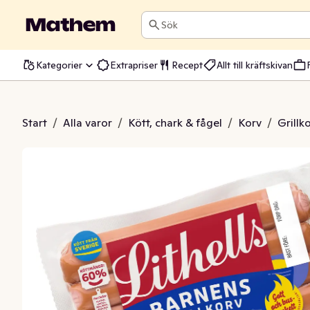
Sök
Kategorier
Extrapriser
Recept
Allt till kräftskivan
s Grillkorv 10-p
Start
/
Alla varor
/
Kött, chark & fågel
/
Korv
/
Grillk