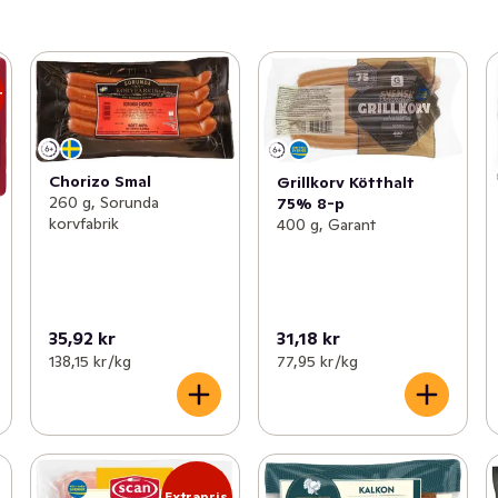
r
Chorizo Smal
Grillkorv Kötthalt
260 g, Sorunda
75% 8-p
korvfabrik
400 g, Garant
35,92 kr
31,18 kr
138,15 kr /kg
77,95 kr /kg
Extrapris