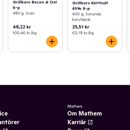
Grillkorv Bacon & Ost
Grillkorv Kötthalt
6-p
65% 8-p
480 g, Scan
400 g, Sorunda
korvfabrik
48,22 kr
25,51 kr
100,46 kr /kg
63,78 kr /kg
Mathem
ice
Om Mathem
antörer
Karriär