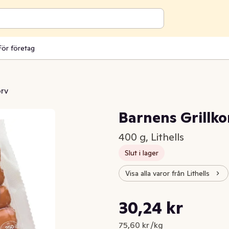
För företag
orv
Barnens Grillko
400 g, Lithells
Slut i lager
Visa alla varor från Lithells
Styckpris: 75,60 kr /kg
30,24 kr
Nuvarande pris är: 30,24 kr
75,60 kr /kg