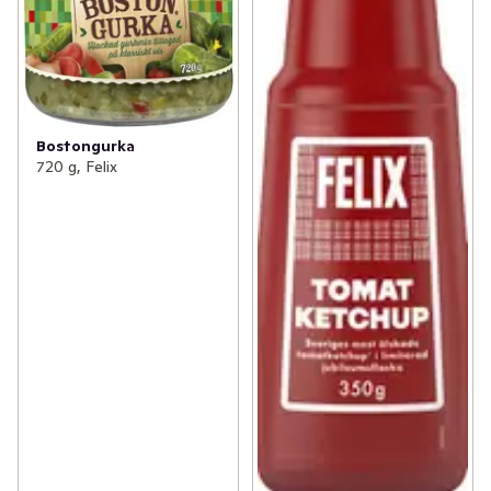
Bostongurka
720 g, Felix