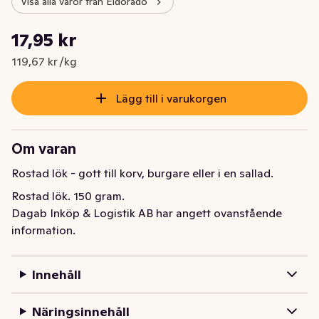
Visa alla varor från Eldorado
Styckpris: 119,67 kr /kg
17,95 kr
Nuvarande pris är: 17,95 kr
119,67 kr /kg
Lägg till i varukorgen
Om varan
Rostad lök - gott till korv, burgare eller i en sallad.
Rostad lök. 150 gram.
Dagab Inköp & Logistik AB har angett ovanstående
information.
Innehåll
Näringsinnehåll