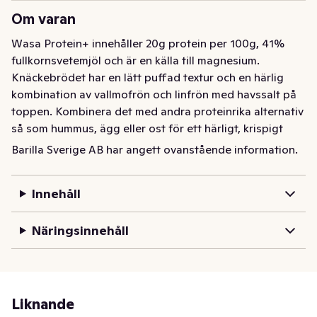
Om varan
Wasa Protein+ innehåller 20g protein per 100g, 41% 
fullkornsvetemjöl och är en källa till magnesium. 
Knäckebrödet har en lätt puffad textur och en härlig 
kombination av vallmofrön och linfrön med havssalt på 
toppen. Kombinera det med andra proteinrika alternativ 
så som hummus, ägg eller ost för ett härligt, krispigt 
snack. Perfekt för att fylla på med energi innan träning 
Barilla Sverige AB har angett ovanstående information.
eller bara som ett välsmakande mellanmål.
Innehåll
Näringsinnehåll
Liknande