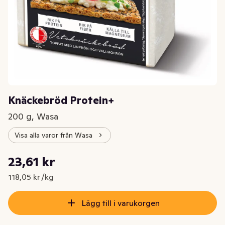
Knäckebröd Protein+
200 g, Wasa
Visa alla varor från Wasa
Styckpris: 118,05 kr /kg
23,61 kr
Nuvarande pris är: 23,61 kr
118,05 kr /kg
Lägg till i varukorgen