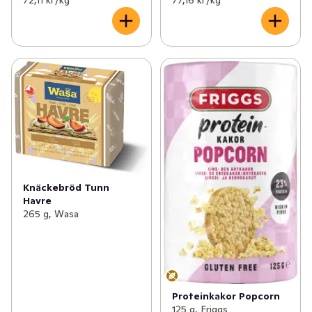
72,11 kr /kg
77,16 kr /kg
Knäckebröd Tunn
Havre
265 g, Wasa
Proteinkakor Popcorn
125 g, Friggs