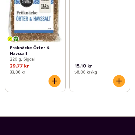
Fröknäcke Örter &
Havssalt
220 g, Sigdal
29,77 kr
15,10 kr
33,08 kr
58,08 kr /kg