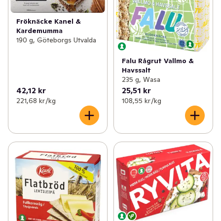
Fröknäcke Kanel &
Kardemumma
190 g, Göteborgs Utvalda
Falu Rågrut Vallmo &
Havssalt
235 g, Wasa
42,12 kr
25,51 kr
221,68 kr /kg
108,55 kr /kg