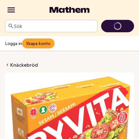
Sök
Logga in
Skapa konto
öd Sesam & Råg
Knäckebröd