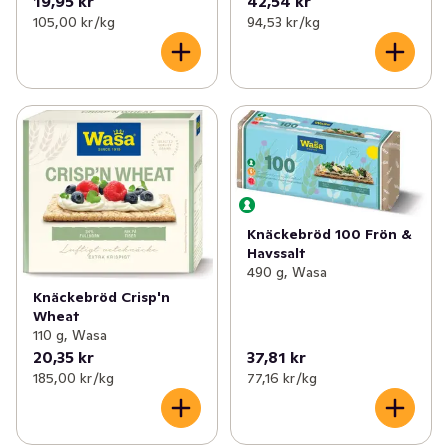
19,95 kr
42,54 kr
105,00 kr /kg
94,53 kr /kg
Knäckebröd 100 Frön &
Havssalt
490 g, Wasa
Knäckebröd Crisp'n
Wheat
110 g, Wasa
20,35 kr
37,81 kr
185,00 kr /kg
77,16 kr /kg