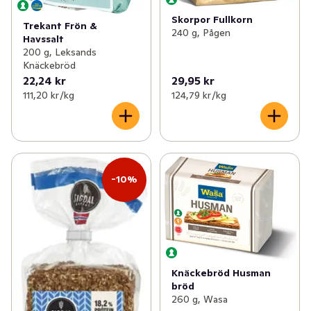
Skorpor Fullkorn
Trekant Frön &
240 g, Pågen
Havssalt
200 g, Leksands
Knäckebröd
22,24 kr
29,95 kr
111,20 kr /kg
124,79 kr /kg
-10%
Knäckebröd Husman
bröd
260 g, Wasa