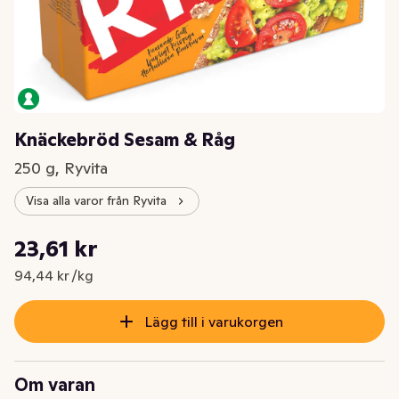
Knäckebröd Sesam & Råg
250 g, Ryvita
Visa alla varor från Ryvita
Styckpris: 94,44 kr /kg
23,61 kr
Nuvarande pris är: 23,61 kr
94,44 kr /kg
Lägg till i varukorgen
Om varan