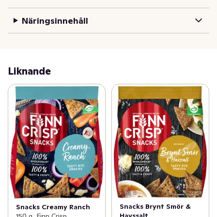
fredagsmyset, vardagssnackset, som tillbehör till 
ostbrickan, till festliga tillfällen med familj och vänner.
Näringsinnehåll
Liknande
Snacks Brynt Smör &
Snacks Creamy Ranch
Havssalt
150 g, Finn Crisp