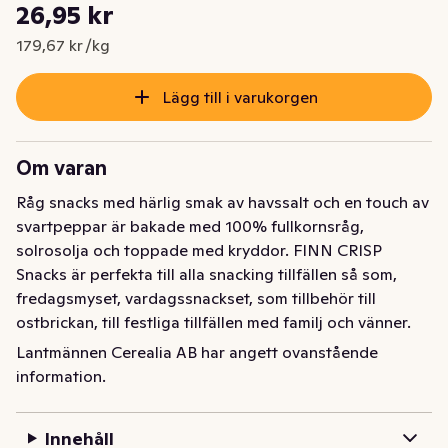
Styckpris: 179,67 kr /kg
26,95 kr
Nuvarande pris är: 26,95 kr
179,67 kr /kg
Lägg till i varukorgen
Om varan
Råg snacks med härlig smak av havssalt och en touch av 
svartpeppar är bakade med 100% fullkornsråg, 
solrosolja och toppade med kryddor. FINN CRISP 
Snacks är perfekta till alla snacking tillfällen så som, 
fredagsmyset, vardagssnackset, som tillbehör till 
ostbrickan, till festliga tillfällen med familj och vänner.
Lantmännen Cerealia AB har angett ovanstående
Råg snacks med härlig smak av havssalt och en touch av 
information.
svartpeppar är bakade med 100% fullkornsråg, 
solrosolja och toppade med kryddor. FINN CRISP 
Snacks är perfekta till alla snacking tillfällen så som, 
Innehåll