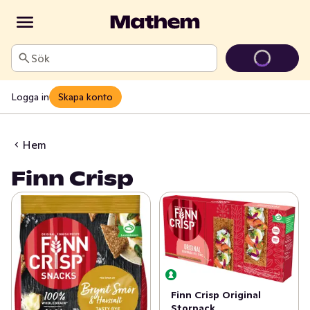
Sök
Logga in
Skapa konto
Hem
Finn Crisp
Finn Crisp Original
Storpack