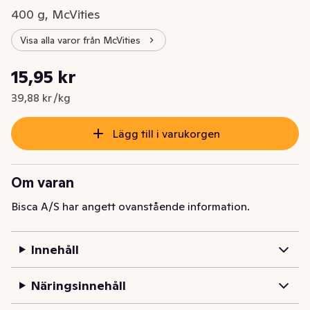
400 g, McVities
Visa alla varor från McVities
Styckpris: 39,88 kr /kg
15,95 kr
Nuvarande pris är: 15,95 kr
39,88 kr /kg
Lägg till i varukorgen
Om varan
Bisca A/S har angett ovanstående information.
Innehåll
Näringsinnehåll