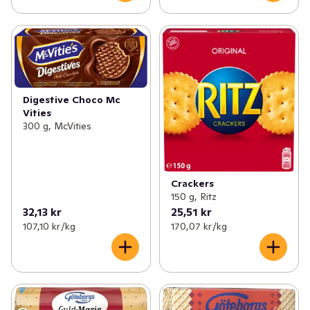
Digestive Choco Mc
Vities
300 g, McVities
Crackers
150 g, Ritz
32,13 kr
25,51 kr
107,10 kr /kg
170,07 kr /kg