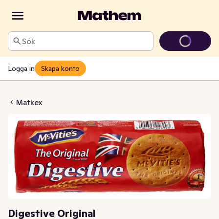
Sök
Logga in
Skapa konto
tive Original
Matkex
Digestive Original