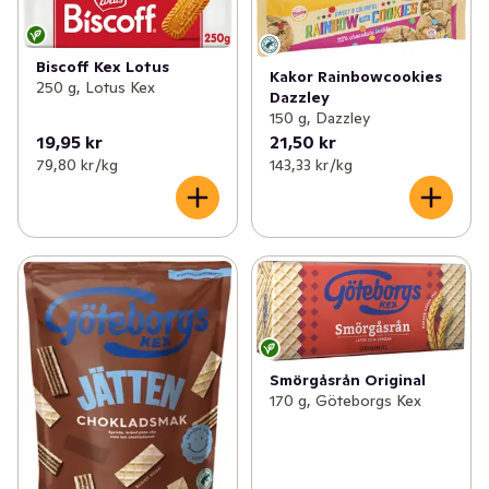
Biscoff Kex Lotus
Kakor Rainbowcookies
250 g, Lotus Kex
Dazzley
150 g, Dazzley
19,95 kr
21,50 kr
79,80 kr /kg
143,33 kr /kg
Smörgåsrån Original
170 g, Göteborgs Kex