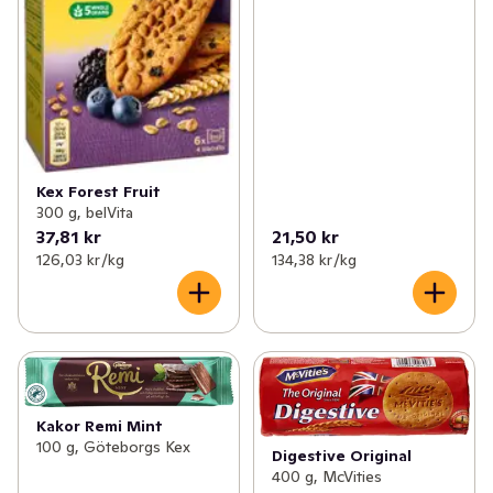
Kex Forest Fruit
300 g, belVita
37,81 kr
21,50 kr
126,03 kr /kg
134,38 kr /kg
Kakor Remi Mint
100 g, Göteborgs Kex
Digestive Original
400 g, McVities