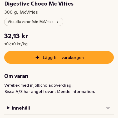
Digestive Choco Mc Vities
300 g, McVities
Visa alla varor från McVities
Styckpris: 107,10 kr /kg
32,13 kr
Nuvarande pris är: 32,13 kr
107,10 kr /kg
Lägg till i varukorgen
Om varan
Vetekex med mjölkcholadöverdrag.
Bisca A/S har angett ovanstående information.
Innehåll