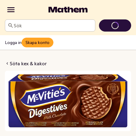
Sök
Logga in
Skapa konto
 Choco Mc Vities
Söta kex & kakor